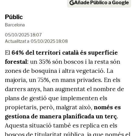
Añade Público a Google
Públic
Barcelona
05/10/2025 18:07
Actualitzat a
05/10/2025 18:08
El
64% del territori català és superfície
forestal
: un 35% són boscos i la resta són
zones de bosquina i altra vegetació. La
majoria, un 75%, en mans privades. En els
darrers anys, han augmentat el nombre de
plans de gestió que implementen els
propietaris, però, malgrat això,
només es
gestiona de manera planificada un terç
.
Aquesta situació també es replica en els
boscos de titularitat pública, ja que només el