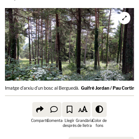
Imatge d'arxiu d'un bosc al Berguedà.
Guifré Jordan / Pau Cortina 
Comparte
Comenta
Llegir
Grandària
Color de
després
de lletra
fons