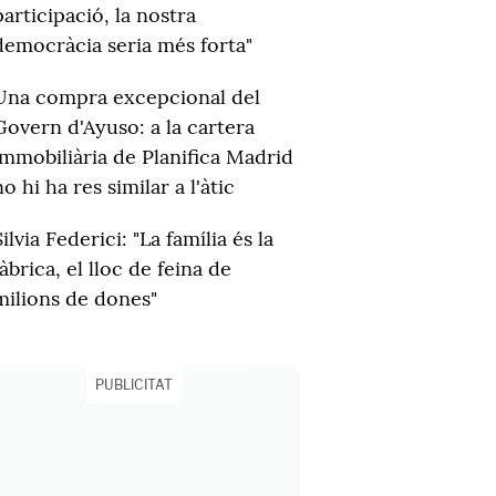
participació, la nostra
democràcia seria més forta"
Una compra excepcional del
Govern d'Ayuso: a la cartera
immobiliària de Planifica Madrid
no hi ha res similar a l'àtic
Silvia Federici: "La família és la
fàbrica, el lloc de feina de
milions de dones"
PUBLICITAT