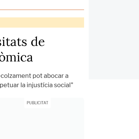
itats de
nòmica
recolzament pot abocar a
tuar la injustícia social"
PUBLICITAT