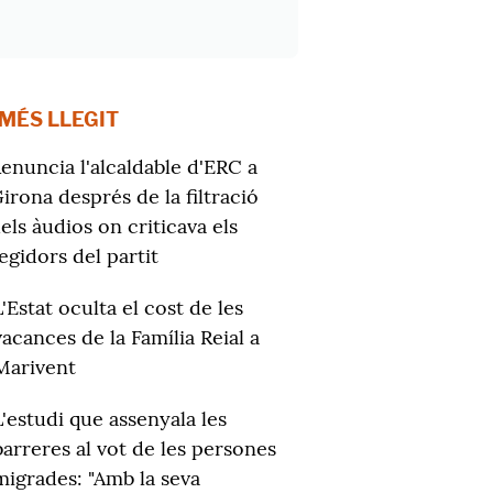
 MÉS LLEGIT
enuncia l'alcaldable d'ERC a
irona després de la filtració
els àudios on criticava els
egidors del partit
L'Estat oculta el cost de les
vacances de la Família Reial a
Marivent
L'estudi que assenyala les
barreres al vot de les persones
migrades: "Amb la seva