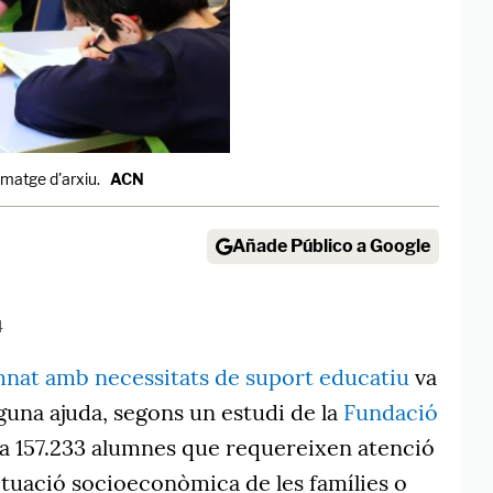
imatge d'arxiu.
ACN
Añade Público a Google
4
mnat amb necessitats de suport educatiu
va
lguna ajuda, segons un estudi de la
Fundació
ha 157.233 alumnes que requereixen atenció
situació socioeconòmica de les famílies o