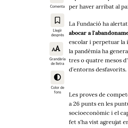
per haver arribat al p
Comenta
La Fundació ha alerta
Llegir
abocar a l'abandonam
després
escolar i perpetuar la 
la pandèmia ha genera
tres o quatre mesos d'
Grandària
de lletra
d'entorns desfavorits.
Color de
fons
Les proves de competè
a 26 punts en les punt
socioeconòmic i el capi
fet s'ha vist agreujat 