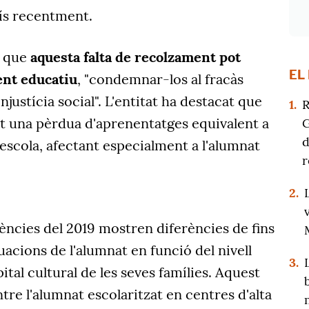
aís recentment.
t que
aquesta falta de recolzament pot
EL
ent educatiu
, "condemnar-los al fracàs
injustícia social". L'entitat ha destacat que
1.
R
t una pèrdua d'aprenentatges equivalent a
G
d
escola, afectant especialment a l'alumnat
r
2.
ncies del 2019 mostren diferències de fins
uacions de l'alumnat en funció del nivell
3.
tal cultural de les seves famílies. Aquest
entre l'alumnat escolaritzat en centres d'alta