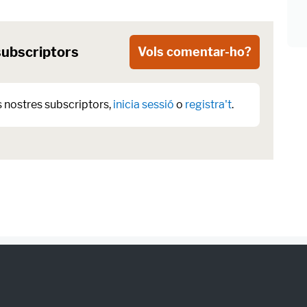
subscriptors
Vols comentar-ho?
s nostres subscriptors,
inicia sessió
o
registra't
.