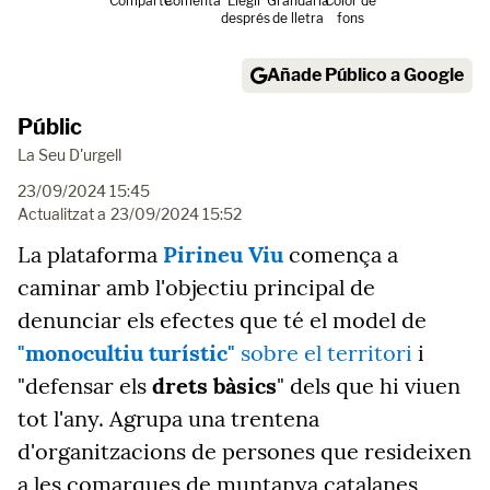
Comparte
Comenta
Llegir
Grandària
Color de
després
de lletra
fons
Añade Público a Google
Públic
La Seu D'urgell
23/09/2024 15:45
Actualitzat a
23/09/2024 15:52
La plataforma
Pirineu Viu
comença a
caminar amb l'objectiu principal de
denunciar els efectes que té el model de
"monocultiu turístic"
sobre el territori
i
"defensar els
drets bàsics
" dels que hi viuen
tot l'any. Agrupa una trentena
d'organitzacions de persones que resideixen
a les comarques de muntanya catalanes,