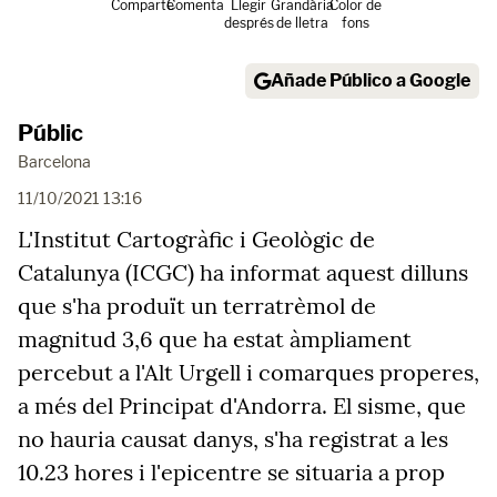
Comparte
Comenta
Llegir
Grandària
Color de
després
de lletra
fons
Añade Público a Google
Públic
Barcelona
11/10/2021 13:16
L'Institut Cartogràfic i Geològic de
Catalunya (ICGC) ha informat aquest dilluns
que s'ha produït un terratrèmol de
magnitud 3,6 que ha estat àmpliament
percebut a l'Alt Urgell i comarques properes,
a més del Principat d'Andorra. El sisme, que
no hauria causat danys, s'ha registrat a les
10.23 hores i l'epicentre se situaria a prop