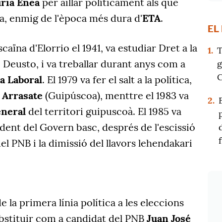
uria Enea
per aïllar políticament als que
ia, enmig de l'època més dura d'
ETA
.
EL
scaïna d'Elorrio el 1941, va estudiar Dret a la
1.
T
e Deusto, i va treballar durant anys com a
g
C
a Laboral
. El 1979 va fer el salt a la política,
a Arrasate
(Guipúscoa), menttre el 1983 va
2.
eneral
del territori guipuscoà. El 1985 va
dent del Govern basc, després de l'escissió
el PNB i la dimissió del llavors lehendakari
e la primera línia política a les eleccions
ubstituir com a candidat del PNB
Juan José