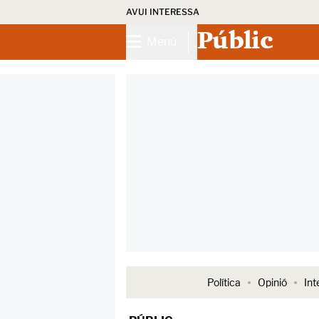
AVUI INTERESSA
Públic
Menú
Política
Opinió
Int