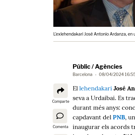
L'exlehendakari José Antonio Ardanza, en 
Públic / Agències
Barcelona
-
08/04/2024 16:5
El
lehendakari
José An
seva a Urdaibai. Es tr
Comparte
durant més anys: concr
capdavant del
PNB
, u
inaugurar els acords tr
Comenta