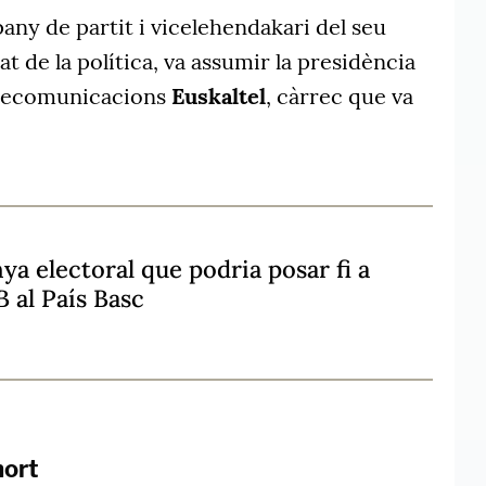
pany de partit i vicelehendakari del seu
t de la política, va assumir la presidència
elecomunicacions
Euskaltel
, càrrec que va
 electoral que podria posar fi a
 al País Basc
mort