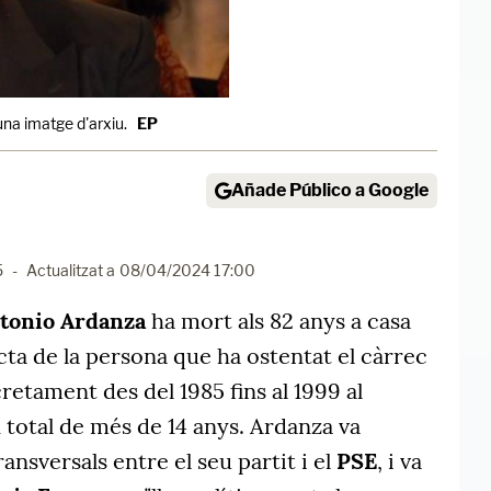
una imatge d'arxiu.
EP
Añade Público a Google
5
-
Actualitzat a
08/04/2024 17:00
tonio Ardanza
ha mort als 82 anys a casa
acta de la persona que ha ostentat el càrrec
etament des del 1985 fins al 1999 al
n total de més de 14 anys. Ardanza va
ansversals entre el seu partit i el
PSE
, i va