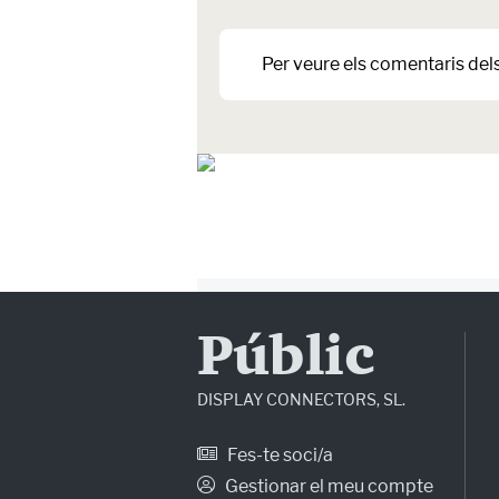
Per veure els comentaris del
Públic
DISPLAY CONNECTORS, SL.
Fes-te soci/a
Gestionar el meu compte