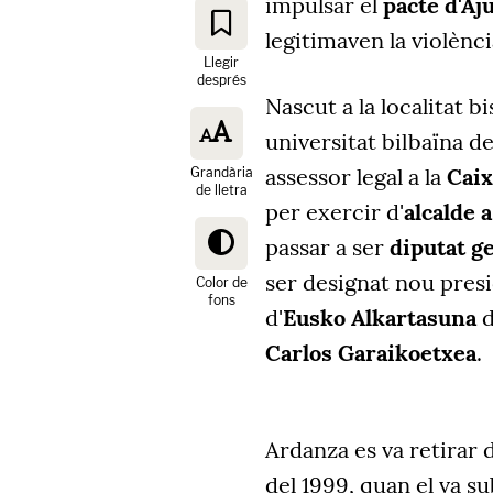
impulsar el
pacte d'Aj
legitimaven la violènc
Llegir
després
Nascut a la localitat bi
universitat bilbaïna d
assessor legal a la
Caix
Grandària
de lletra
per exercir d'
alcalde 
passar a ser
diputat g
ser designat nou presi
Color de
fons
d'
Eusko Alkartasuna
d
Carlos Garaikoetxea
.
Ardanza es va retirar d
del 1999, quan el va s