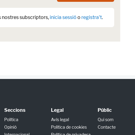
s nostres subscriptors,
inicia sessió
o
registra't
.
Seccions
Legal
Públic
Política
Avís legal
Qui som
Opinió
Política de cookies
Contacte
Internacional
Política de privadesa