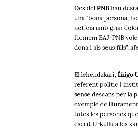
Des del
PNB
han desta
una "bona persona, hon
notícia amb gran dolor
formem EAJ-PNB volem 
dona i als seus fills", af
El lehendakari,
Íñigo 
referent polític i inst
sense descans per la pa
exemple de lliurament
totes les persones que
escrit Urkullu a les xa