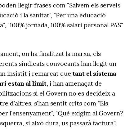
poden llegir frases com "Salvem els serveis
cació i la sanitat", "Per una educació
a", "100% jornada, 100% salari personal PAS"
ament, on ha finalitzat la marxa, els
erents sindicats convocants han llegit un
n insistit i remarcat que
tant el sistema
ri estan al límit
, i han amenaçat de
litzacions si el Govern no es decideix a
tre d'altres, s'han sentit crits com "Els
per l'ensenyament", "Què exigim al Govern?
querra, si això dura, us passarà factura".