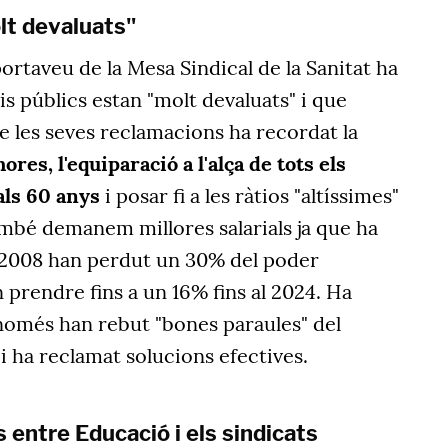
lt devaluats"
 portaveu de la Mesa Sindical de la Sanitat ha
is públics estan "molt devaluats" i que
re les seves reclamacions ha recordat la
ores, l'equiparació a l'alça de tots els
 als 60 anys
i posar fi a les ràtios "altíssimes"
ambé demanem millores salarials ja que ha
 2008 han perdut un 30% del poder
n prendre fins a un 16% fins al 2024. Ha
 només han rebut "bones paraules" del
 ha reclamat solucions efectives.
 entre Educació i els sindicats