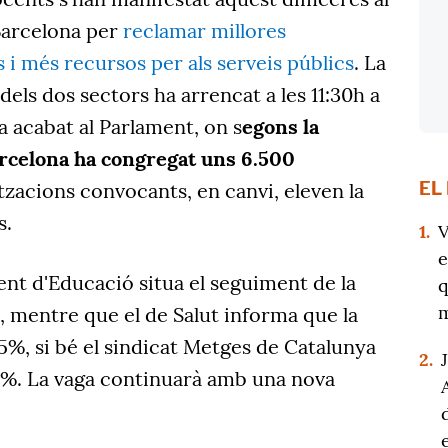
Barcelona per
reclamar millores
ls i més recursos per als serveis públics
. La
dels dos sectors ha arrencat a les 11:30h a
a acabat al Parlament, on s
egons la
rcelona ha congregat uns 6.500
EL
tzacions convocants, en canvi, eleven la
s.
1.
V
e
ent d'Educació situa el seguiment de la
q
m
, mentre que el de Salut informa que la
7,5%, si bé el sindicat Metges de Catalunya
2.
75%. La vaga continuarà amb una nova