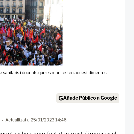
 sanitaris i docents que es manifesten aquest dimecres.
Añade Público a Google
-
Actualitzat a
25/01/2023 14:46
docents s'han manifestat aquest dimecres al