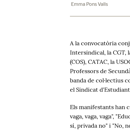
Emma Pons Valls
A la convocatòria conj
Intersindical, la CGT,
(COS), CATAC, la USOC
Professors de Secundà
banda de col·lectius c
el Sindicat d'Estudiant
Els manifestants han c
vaga, vaga, vaga", "Educ
sí, privada no" i "No, n