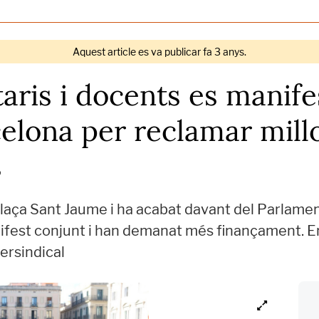
Aquest article es va publicar fa 3 anys.
taris i docents es manife
elona per reclamar millo
s
plaça Sant Jaume i ha acabat davant del Parlament
ifest conjunt i han demanat més finançament. Ent
tersindical