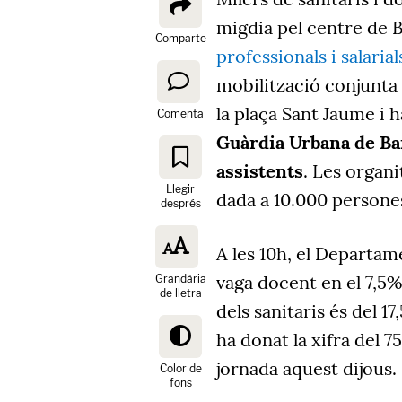
migdia pel centre de 
Comparte
professionals i salaria
mobilització conjunta 
la plaça Sant Jaume i h
Comenta
Guàrdia Urbana de Ba
assistents
. Les organi
Llegir
dada a 10.000 persone
després
A les 10h, el Departam
vaga docent en el 7,5%
Grandària
de lletra
dels sanitaris és del 1
ha donat la xifra del 
jornada aquest dijous.
Color de
fons