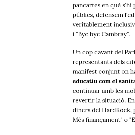
pancartes en què s'hi 
públics, defensem l'edu
veritablement inclusiv
i "Bye bye Cambray".
Un cop davant del Parl
representants dels dif
manifest conjunt on ha
educatiu com el sanita
continuar amb les mobi
revertir la situació. En
diners del HardRock, 
Més finançament" o "Es