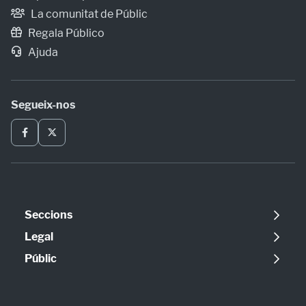
La comunitat de Públic
Regala Público
Ajuda
Segueix-nos
Seccions
Política
Legal
Opinió
Avís legal
Públic
Internacional
Política de cookies
Qui som
Societat
Política de privadesa
Contacte
Economia