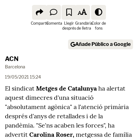
Comparte
Comenta
Llegir
Grandària
Color de
després
de lletra
fons
Añade Público a Google
ACN
Barcelona
19/05/2021 15:24
El sindicat
Metges de Catalunya
ha alertat
aquest dimecres d'una situació
"absolutament agònica" a l'atenció primària
després d'anys de retallades i de la
pandèmia. "Se'ns acaben les forces", ha
advertit
Carolina Roser,
metgessa de família