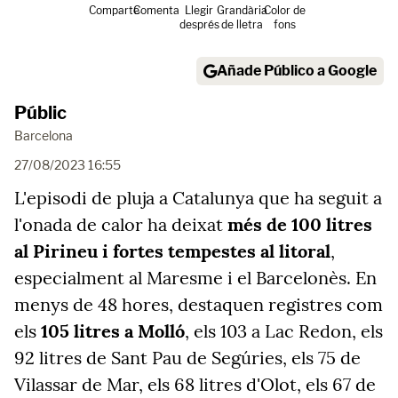
Comparte
Comenta
Llegir
Grandària
Color de
després
de lletra
fons
Añade Público a Google
Públic
Barcelona
27/08/2023 16:55
L'episodi de pluja a Catalunya que ha seguit a
l'onada de calor ha deixat
més de 100 litres
al Pirineu i fortes tempestes al litoral
,
especialment al Maresme i el Barcelonès. En
menys de 48 hores, destaquen registres com
els
105 litres a Molló
, els 103 a Lac Redon, els
92 litres de Sant Pau de Segúries, els 75 de
Vilassar de Mar, els 68 litres d'Olot, els 67 de