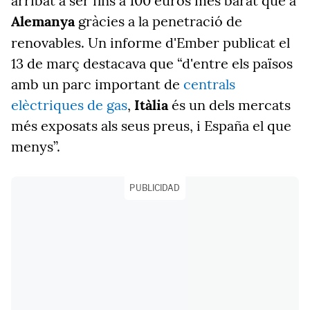
arribat a ser fins a 100 euros més barat que a
Alemanya
gràcies a la penetració de
renovables. Un informe d'Ember
publicat
el
13 de març destacava que “d'entre els països
amb un parc important de
centrals
elèctriques de gas
,
Itàlia
és un dels mercats
més exposats als seus preus, i España el que
menys”.
PUBLICIDAD