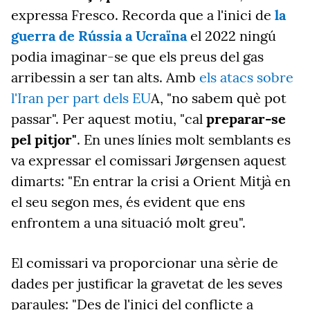
expressa Fresco. Recorda que a l'inici de
la
guerra de Rússia a Ucraïna
el 2022 ningú
podia imaginar-se que els preus del gas
arribessin a ser tan alts. Amb
els atacs sobre
l'Iran per part dels EU
A, "no sabem què pot
passar". Per aquest motiu, "cal
preparar-se
pel pitjor"
. En unes línies molt semblants es
va expressar el comissari Jørgensen aquest
dimarts: "En entrar la crisi a Orient Mitjà en
el seu segon mes, és evident que ens
enfrontem a una situació molt greu".
El comissari va proporcionar una sèrie de
dades per justificar la gravetat de les seves
paraules: "Des de l'inici del conflicte a