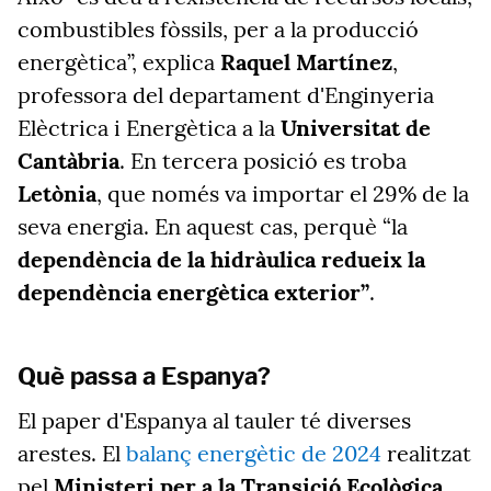
combustibles fòssils, per a la producció
energètica”, explica
Raquel Martínez
,
professora del departament d'Enginyeria
Elèctrica i Energètica a la
Universitat de
Cantàbria
. En tercera posició es troba
Letònia
, que només va importar el 29% de la
seva energia. En aquest cas, perquè “la
dependència de la hidràulica redueix la
dependència energètica exterior”
.
Què passa a Espanya?
El paper d'Espanya al tauler té diverses
arestes. El
balanç energètic de 2024
realitzat
pel
Ministeri per a la Transició Ecològica