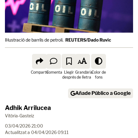
Il·lustració de barrils de petroli.
REUTERS/Dado Ruvic
Comparte
Comenta
Llegir
Grandària
Color de
després
de lletra
fons
Añade Público a Google
Adhik Arrilucea
Vitòria-Gasteiz
03/04/2026 21:00
Actualitzat a
04/04/2026 09:11