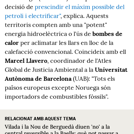
decisió de
prescindir el màxim possible del
petroli i electrificar"
, explica. Aquests
territoris compten amb una "potent"
energia hidroelèctrica o l'ús de
bombes de
calor
per aclimatar les llars en lloc de la
calefacció convencional. Coincideix amb ell
Marcel Llavero
, coordinador de l'Atles
Global de Justicia Ambiental a la
Universitat
Autònoma de Barcelona
(UAB): "Tots els
països europeus excepte Noruega són
importadors de combustibles fòssils".
RELACIONAT AMB AQUEST TEMA
Vilada i la Nou de Berguedà diuen 'no' a la
central reversible a la Baells: què pot passar a