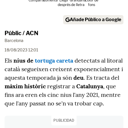
Comparte
Comenta
Llegir
Grandària
Color de
després
de lletra
fons
Añade Público a Google
Públic / ACN
Barcelona
18/08/2023 12:01
Els
nius de
tortuga careta
detectats al litoral
català segueixen creixent exponencialment i
aquesta temporada ja són
deu
. Es tracta del
màxim històric
registrar a
Catalunya
, que
fins ara eren els cinc nius l'any 2021, mentre
que l'any passat no se'n va trobar cap.
PUBLICIDAD