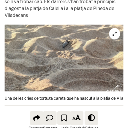
se'n va trobar cap. Els darrers s'han trobat a principis
d'agost a la platja de Calella i a la platja de Pineda de
Viladecans
Una de les cries de tortuga careta que ha nascut a la platja de Vilade