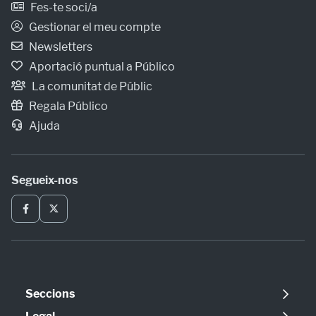
Fes-te soci/a
Gestionar el meu compte
Newsletters
Aportació puntual a Público
La comunitat de Públic
Regala Público
Ajuda
Segueix-nos
Seccions
Política