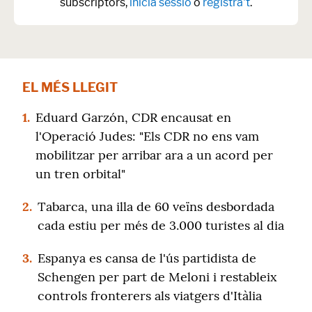
subscriptors,
inicia sessió
o
registra't
.
EL MÉS LLEGIT
1.
Eduard Garzón, CDR encausat en
l'Operació Judes: "Els CDR no ens vam
mobilitzar per arribar ara a un acord per
un tren orbital"
2.
Tabarca, una illa de 60 veïns desbordada
cada estiu per més de 3.000 turistes al dia
3.
Espanya es cansa de l'ús partidista de
Schengen per part de Meloni i restableix
controls fronterers als viatgers d'Itàlia