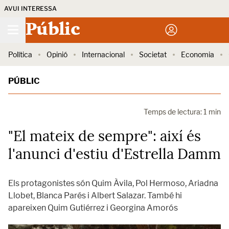
AVUI INTERESSA
Públic
Política
Opinió
Internacional
Societat
Economia
PÚBLIC
Temps de lectura: 1 min
"El mateix de sempre": així és
l'anunci d'estiu d'Estrella Damm
Els protagonistes són Quim Àvila, Pol Hermoso, Ariadna
Llobet, Blanca Parés i Albert Salazar. També hi
apareixen Quim Gutiérrez i Georgina Amorós