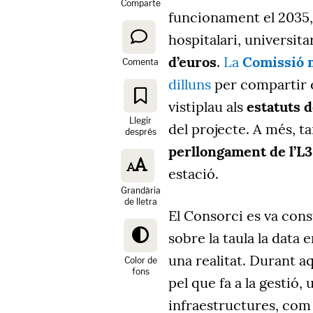
Comparte
funcionament el 2035, 
hospitalari, universita
d’euros
.
La
Comissió 
Comenta
dilluns
per compartir e
vistiplau als
estatuts 
Llegir
del projecte. A més, ta
després
perllongament de l’L
estació.
Grandària
de lletra
El Consorci es va const
sobre la taula la data
una realitat. Durant a
Color de
fons
pel que fa a la gestió,
infraestructures, com 