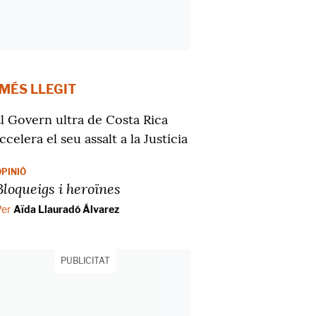
 MÉS LLEGIT
l Govern ultra de Costa Rica
ccelera el seu assalt a la Justícia
OPINIÓ
Bloqueigs i heroïnes
Per
Aïda Llauradó Álvarez
PUBLICITAT