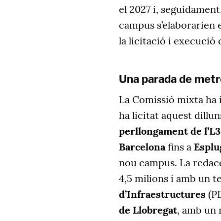
el 2027 i, seguidament
campus s’elaborarien e
la licitació i execuci
Una parada de metro
La Comissió mixta ha 
ha licitat aquest dillun
perllongament de l’L3
Barcelona
fins a
Esplu
nou campus. La redacci
4,5 milions i amb un t
d’Infraestructures
(P
de Llobregat
, amb un 