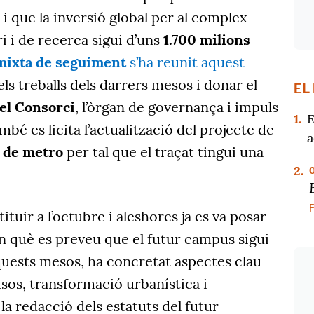
i que la inversió global per al complex
ri i de recerca sigui d’uns
1.700 milions
mixta de seguiment
s’ha reunit aquest
ls treballs dels darrers mesos i donar el
EL
del Consorci
, l’òrgan de governança i impuls
1.
E
mbé es licita l’actualització del projecte de
a
3 de metro
per tal que el traçat tingui una
2.
ituir a l’octubre i aleshores ja es va posar
 en què es preveu que el futur campus sigui
quests mesos, ha concretat aspectes clau
 usos, transformació urbanística i
la redacció dels estatuts del futur