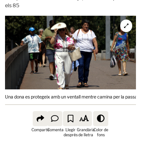
els 85
Una dona es protegeix amb un ventall mentre camina per la passarel·
Comparte
Comenta
Llegir
Grandària
Color de
després
de lletra
fons