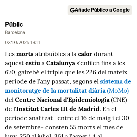
Añade Público a Google
Públic
Barcelona
02/10/2025 18:11
Les
morts
atribuïbles a la
calor
durant
aquest
estiu
a
Catalunya
s'enfilen fins a les
670, gairebé el triple que les 226 del mateix
període de l'any passat, segons el
sistema de
monitoratge de la mortalitat diària
(MoMo)
del
Centre Nacional d'Epidemiologia
(CNE)
de l'
Institut Carles III de Madrid
. En el
període analitzat -entre el 16 de maig i el 30
de setembre- consten 55 morts el mes de
juny, 250 al juliol, 361 a l'agost i 4 al