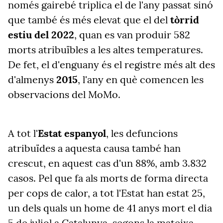
només gairebé triplica el de l'any passat sinó
que també és més elevat que el del
tòrrid
estiu del 2022
, quan es van produir 582
morts atribuïbles a les altes temperatures.
De fet, el d'enguany és el registre més alt des
d'almenys
2015
, l'any en què comencen les
observacions del MoMo.
A tot l'
Estat espanyol
, les defuncions
atribuïdes a aquesta causa també han
crescut, en aquest cas d'un 88%, amb 3.832
casos. Pel que fa als morts de forma directa
per cops de calor, a tot l'Estat han estat 25,
un dels quals un home de 41 anys mort el dia
5 de juliol a Catalunya, segons la mateixa