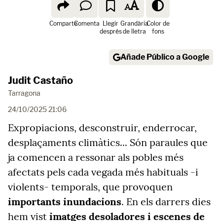
Comparte
Comenta
Llegir
Grandària
Color de
després
de lletra
fons
Añade Público a Google
Judit Castaño
Tarragona
24/10/2025 21:06
Expropiacions, desconstruir, enderrocar,
desplaçaments climàtics... Són paraules que
ja comencen a ressonar als pobles més
afectats pels cada vegada més habituals -i
violents- temporals, que provoquen
importants inundacions
. En els darrers dies
hem vist
imatges desoladores i escenes de