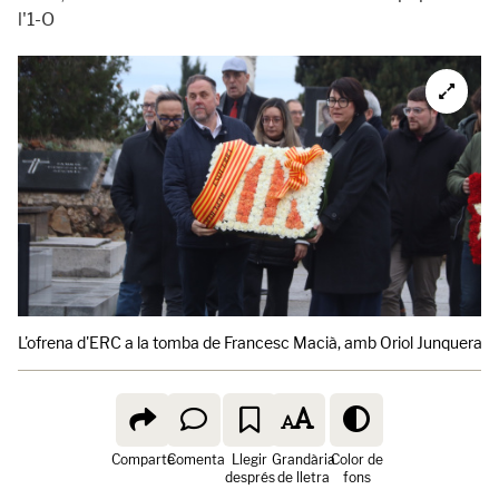
l'1-O
L'ofrena d'ERC a la tomba de Francesc Macià, amb Oriol Junqueras 
Comparte
Comenta
Llegir
Grandària
Color de
després
de lletra
fons