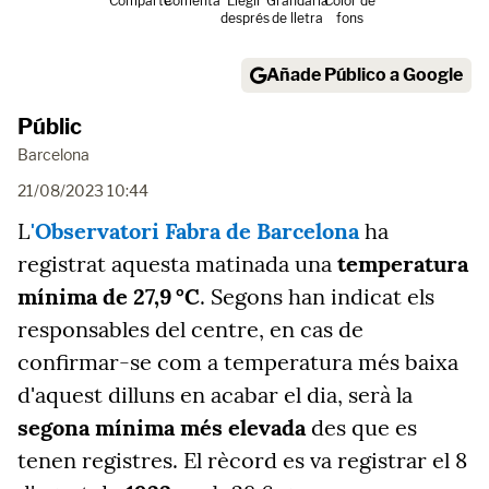
Comparte
Comenta
Llegir
Grandària
Color de
després
de lletra
fons
Añade Público a Google
Públic
Barcelona
21/08/2023 10:44
L
'Observatori Fabra de Barcelona
ha
registrat aquesta matinada una
temperatura
mínima de 27,9 °C
. Segons han indicat els
responsables del centre, en cas de
confirmar-se com a temperatura més baixa
d'aquest dilluns en acabar el dia, serà la
segona mínima més elevada
des que es
tenen registres. El rècord es va registrar el 8