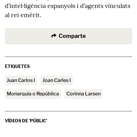
d’intel·ligència espanyols i d’agents vinculats
al rei emèrit.
Comparte
ETIQUETES
Juan Carlos I
Joan Carles I
Monarquía o República
Corinna Larsen
VÍDEOS DE 'PÚBLIC'