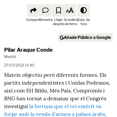
Comparte
Comenta
Llegir
Grandària
Color de
després
de lletra
fons
Añade Público a Google
Pilar Araque Conde
Madrid
27/07/2021 11:40
Mateix objectiu però diferents formes. Els
partits independentistes i Unidas Podemos,
així com EH Bildu, Més País, Compromís i
BNG han tornat a demanar que el Congrés
investigui
la fortuna que el rei emèrit va
forjar amb la venda d'armes a països àrabs,