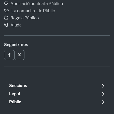
Aportació puntual a Público
La comunitat de Públic
Regala Público
Ajuda
Segueix-nos
Seccions
Política
Legal
Opinió
Avís legal
Públic
Internacional
Política de cookies
Qui som
Societat