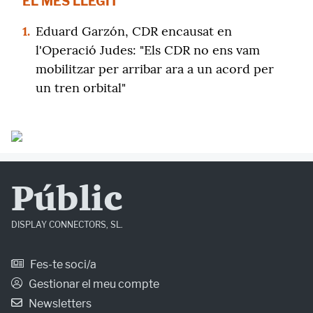
EL MÉS LLEGIT
1.
Eduard Garzón, CDR encausat en
l'Operació Judes: "Els CDR no ens vam
mobilitzar per arribar ara a un acord per
un tren orbital"
Públic
DISPLAY CONNECTORS, SL.
Fes-te soci/a
Gestionar el meu compte
Newsletters