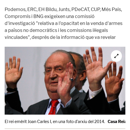
Podemos, ERC, EH Bildu, Junts, PDeCAT, CUP, Més País,
Compromís i BNG exigeixen una comissió
d'investigació "relativa a l'opacitat en la venda d'armes
a països no democràtics i les comissions il·legals
vinculades", després de la informació que va revelar
El rei emèrit Joan Carles I, en una foto d'arxiu del 2014.
Casa Reial 