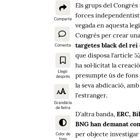
Els grups del Congrés 
forces independentist
Comparte
vegada en aquesta legis
Congrés per crear un
targetes black del rei
Comenta
que disposa l'article 
ha sol·licitat la creac
Llegir
presumpte ús de fons o
després
la seva abdicació, am
l'estranger.
Grandària
de lletra
D'altra banda,
ERC, Bi
BNG han demanat con
per objecte investigar
Color de
fons