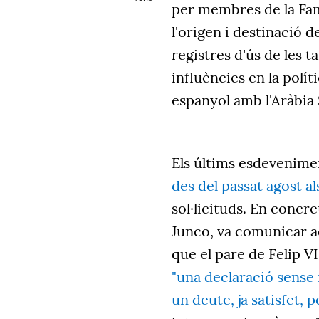
per membres de la Famí
l'origen i destinació d
registres d'ús de les t
influències en la polít
espanyol amb l'Aràbia 
Els últims esdevenime
des del passat agost a
sol·licituds. En concre
Junco, va comunicar a
que el pare de Felip V
"una declaració sense 
un deute, ja satisfet,