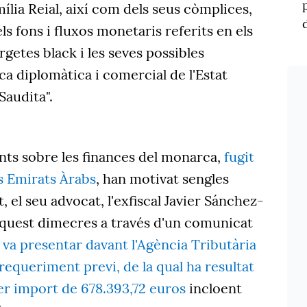
lia Reial, així com dels seus còmplices,
els fons i fluxos monetaris referits en els
argetes black i les seves possibles
ica diplomàtica i comercial de l'Estat
Saudita".
nts sobre les finances del monarca,
fugit
ls Emirats Àrabs
, han motivat sengles
t, el seu advocat, l'exfiscal Javier Sánchez-
quest dimecres a través d'un comunicat
I
va presentar davant l'Agència Tributària
requeriment previ, de la qual ha resultat
 per import de 678.393,72 euros
incloent