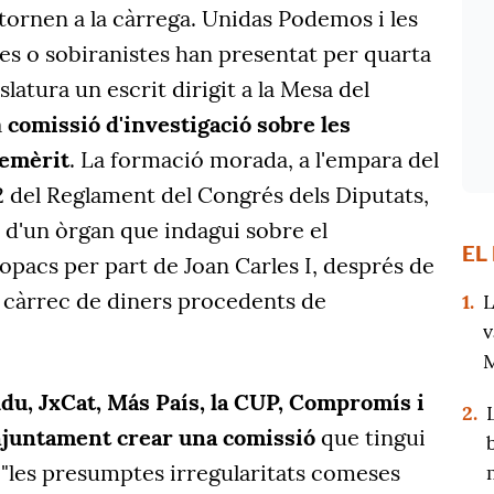
tornen a la càrrega. Unidas Podemos i les
es o sobiranistes han presentat per quarta
latura un escrit dirigit a la Mesa del
a
comissió d'investigació sobre les
 emèrit
. La formació morada, a l'empara del
52 del Reglament del Congrés dels Diputats,
ió d'un òrgan que indagui sobre el
EL
pacs per part de Joan Carles I, després de
b càrrec de diners procedents de
1.
L
v
M
ldu, JxCat, Más País, la CUP, Compromís i
2.
juntament crear una comissió
que tingui
 "les presumptes irregularitats comeses