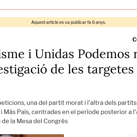
Aquest article es va publicar fa 6 anys.
C
isme i Unidas Podemos 
stigació de les targetes 
ticions, una del partit morat i l'altra dels parti
 Más País, centrades en el període posterior a l'
to de la Mesa del Congrés