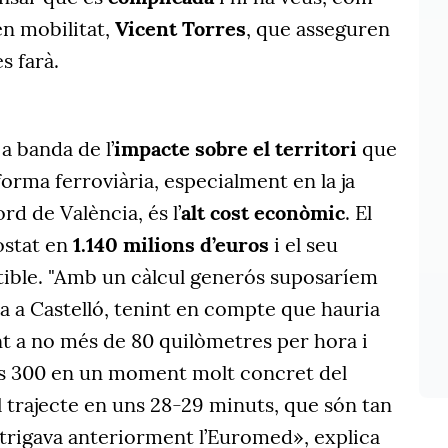
en mobilitat,
Vicent Torres
, que asseguren
s farà.
a banda de l’
impacte sobre el territori
que
forma ferroviària, especialment en la ja
rd de València, és l’
alt cost econòmic
. El
ostat en
1.140 milions d’euros
i el seu
utible. "Amb un càlcul generós suposaríem
a a Castelló, tenint en compte que hauria
ant a no més de 80 quilòmetres per hora i
ls 300 en un moment molt concret del
el trajecte en uns 28-29 minuts, que són tan
 trigava anteriorment l’Euromed», explica