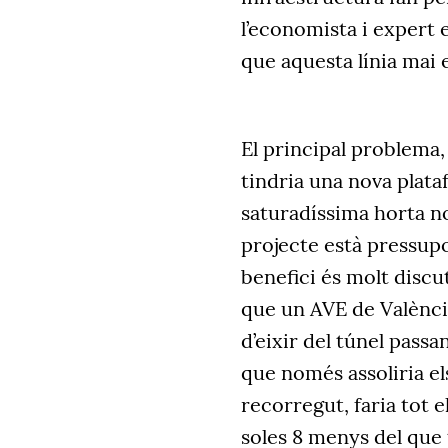
l’economista i expert 
que aquesta línia mai e
El principal problema, 
tindria una nova plata
saturadíssima horta no
projecte està pressup
benefici és molt disc
que un AVE de Valènci
d’eixir del túnel pass
que només assoliria e
recorregut, faria tot 
soles 8 menys del que