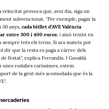
ta velocitat provoca que, avui dia, siga un
ament subvencionat. "Per exemple, pagar la
 a 30 anys,
cada bitllet d’AVE València
ar entre 300 i 400 euros
, i això tenint en
sempre tots els trens. Si ara mateix pot
l dir que la resta es paga a càrrec dels
e l’estat", explica Ferrandis. I Gavaldà
m unes rodalies caríssimes, estem
sport de la gent més acomodada que és la
VE".
 mercaderies