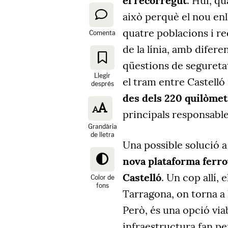
el recorregut
. Hui, qu
això perquè el nou enl
quatre poblacions i re
Comenta
de la línia, amb difere
qüestions de seguretat i
Llegir
el tram entre Castelló
després
des dels 220 quilòme
principals responsable
Grandària
de lletra
Una possible solució a
nova plataforma ferrov
Castelló
. Un cop allí, 
Color de
fons
Tarragona, on torna a h
Però, és una opció viab
infraestructura fan p