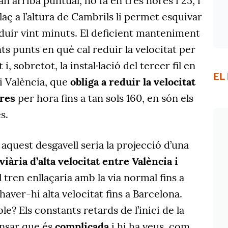
an arriba puntual, ho fa en tres hores i 25, i
laç a l’altura de Cambrils li permet esquivar
duir vint minuts. El deficient manteniment
nts punts en què cal reduir la velocitat per
, sobretot, la instal·lació del tercer fil en
EL
 i València, que
obliga a reduir la velocitat
tres
per hora fins a tan sols 160, en són els
s.
 aquest desgavell seria la projecció d’una
iària d’alta velocitat entre València i
el tren enllaçaria amb la via normal fins a
aver-hi alta velocitat fins a Barcelona.
le? Els constants retards de l’inici de la
ensar que és
complicada
i hi ha veus, com