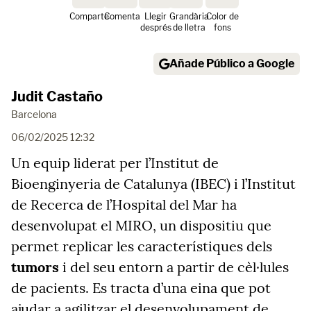
Comparte
Comenta
Llegir
Grandària
Color de
després
de lletra
fons
Añade Público a Google
Judit Castaño
Barcelona
06/02/2025 12:32
Un equip liderat per l’Institut de
Bioenginyeria de Catalunya (IBEC) i l’Institut
de Recerca de l’Hospital del Mar ha
desenvolupat el MIRO, un dispositiu que
permet replicar les característiques dels
tumors
i del seu entorn a partir de cèl·lules
de pacients. Es tracta d’una eina que pot
ajudar a agilitzar el desenvolupament de