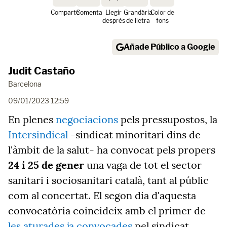
Comparte
Comenta
Llegir
Grandària
Color de
després
de lletra
fons
Añade Público a Google
Judit Castaño
Barcelona
09/01/2023 12:59
En plenes
negociacions
pels pressupostos, la
Intersindical
-sindicat minoritari dins de
l'àmbit de la salut- ha convocat pels propers
24 i 25 de gener
una vaga de tot el sector
sanitari i sociosanitari català, tant al públic
com al concertat. El segon dia d'aquesta
convocatòria coincideix amb el primer de
les aturades ja convocades
pel sindicat