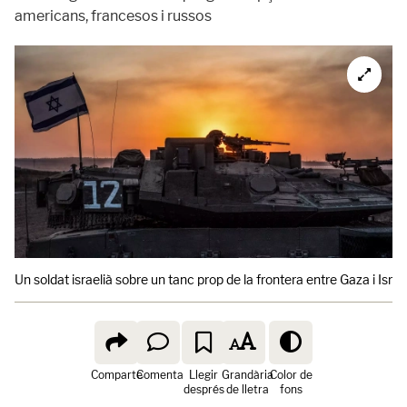
americans, francesos i russos
Un soldat israelià sobre un tanc prop de la frontera entre Gaza i Israe
Comparte
Comenta
Llegir
Grandària
Color de
després
de lletra
fons