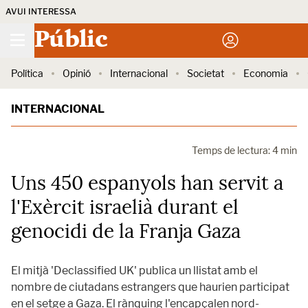
AVUI INTERESSA
Públic
Política
Opinió
Internacional
Societat
Economia
INTERNACIONAL
Temps de lectura: 4 min
Uns 450 espanyols han servit a
l'Exèrcit israelià durant el
genocidi de la Franja Gaza
El mitjà 'Declassified UK' publica un llistat amb el
nombre de ciutadans estrangers que haurien participat
en el setge a Gaza. El rànquing l'encapçalen nord-