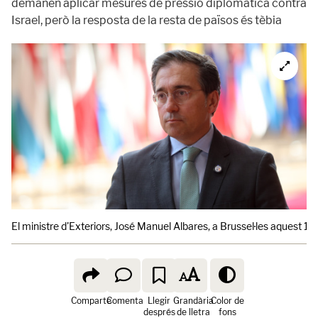
demanen aplicar mesures de pressió diplomàtica contra
Israel, però la resposta de la resta de països és tèbia
El ministre d'Exteriors, José Manuel Albares, a Brussel·les aquest 1
Comparte
Comenta
Llegir
Grandària
Color de
després
de lletra
fons