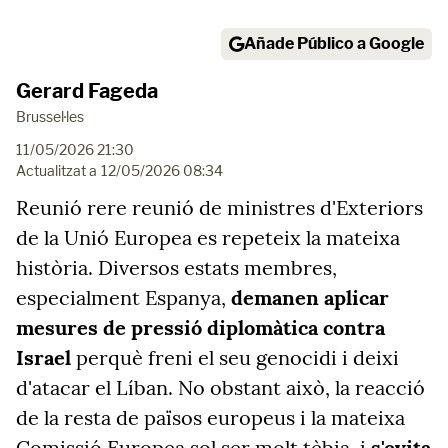
Añade Público a Google
Gerard Fageda
Brussel·les
11/05/2026 21:30
Actualitzat a
12/05/2026 08:34
Reunió rere reunió de ministres d'Exteriors
de la Unió Europea es repeteix la mateixa
història. Diversos estats membres,
especialment Espanya,
demanen aplicar
mesures de pressió diplomàtica contra
Israel
perquè freni el seu genocidi i deixi
d'atacar el Líban. No obstant això, la reacció
de la resta de països europeus i la mateixa
Comissió Europea sol ser molt tèbia, i
s'evita