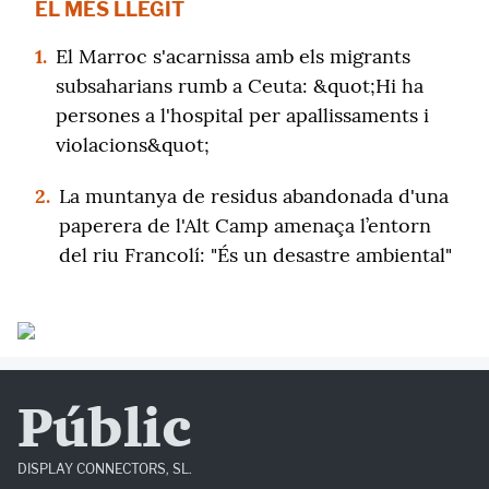
EL MÉS LLEGIT
1.
El Marroc s'acarnissa amb els migrants
subsaharians rumb a Ceuta: &quot;Hi ha
persones a l'hospital per apallissaments i
violacions&quot;
2.
La muntanya de residus abandonada d'una
paperera de l'Alt Camp amenaça l’entorn
del riu Francolí: "És un desastre ambiental"
Públic
DISPLAY CONNECTORS, SL.