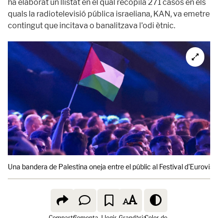
ha elaborat un llistat en el qual recopila 271 casos en els
quals la radiotelevisió pública israeliana, KAN, va emetre
contingut que incitava o banalitzava l'odi ètnic.
Una bandera de Palestina oneja entre el públic al Festival d'Eurovisió
Comparte
Comenta
Llegir
Grandària
Color de