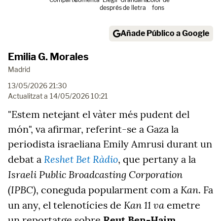
després
de lletra
fons
Añade Público a Google
Emilia G. Morales
Madrid
13/05/2026 21:30
Actualitzat a
14/05/2026 10:21
"Estem netejant el vàter més pudent del
món", va afirmar, referint-se a Gaza la
periodista israeliana Emily Amrusi durant un
Reshet Bet Ràdio
debat a
, que pertany a la
Israeli Public Broadcasting Corporation
(IPBC)
Kan
, coneguda popularment com a
. Fa
Kan 11 va
un any, el telenotícies de
emetre
un reportatge sobre
Reut Ben-Haim
,