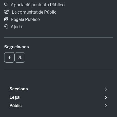
Aportació puntual a Público
La comunitat de Públic
Regala Público
Ajuda
Segueix-nos
Seccions
Política
Legal
Opinió
Avís legal
Públic
Internacional
Política de cookies
Qui som
Societat