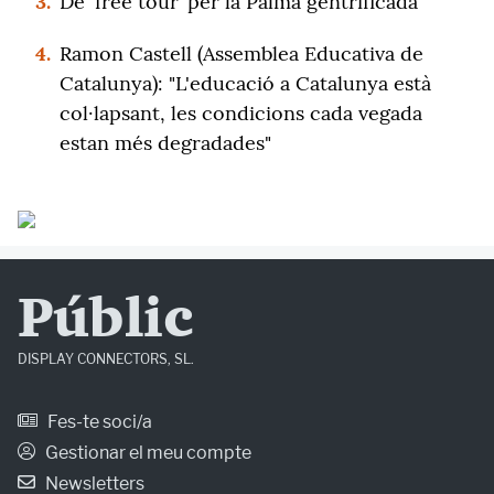
3.
De ‘free tour’ per la Palma gentrificada
4.
Ramon Castell (Assemblea Educativa de
Catalunya): "L'educació a Catalunya està
col·lapsant, les condicions cada vegada
estan més degradades"
Públic
DISPLAY CONNECTORS, SL.
Fes-te soci/a
Gestionar el meu compte
Newsletters