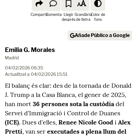
Comparte
Comenta
Llegir
Grandària
Color de
després
de lletra
fons
Añade Público a Google
Emilia G. Morales
Madrid
04/02/2026 06:35
Actualitzat a
04/02/2026 15:51
El balanç és clar: des de la tornada de Donald
J. Trump a la Casa Blanca, el gener de 2025,
han mort
36 persones sota la custòdia
del
Servei d'Immigració i Control de Duanes
(ICE)
. Dues d'elles,
Renee Nicole Good
i
Alex
Pretti
, van ser
executades a plena llum del