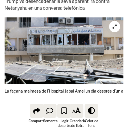
Trump va desencadenar la seva aparent ira contra
Netanyahu en una conversa telefònica
La façana malmesa de l'Hospital Jabal Amel un dia després d'un atac ae
Comparte
Comenta
Llegir
Grandària
Color de
després
de lletra
fons