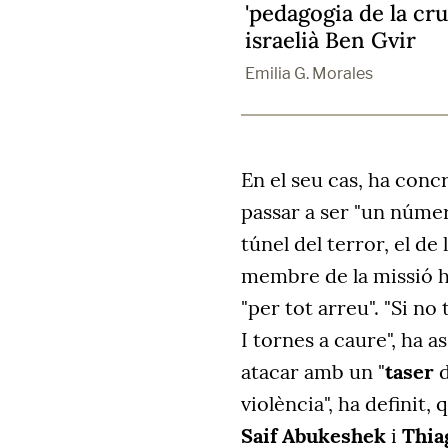
'pedagogia de la cru
israelià Ben Gvir
Emilia G. Morales
En el seu cas, ha concr
passar a ser "un número
túnel del terror, el de l
membre de la missió h
"per tot arreu". "Si no
I tornes a caure", ha 
atacar amb un "
taser
d
violència", ha definit,
Saif Abukeshek
i
Thia