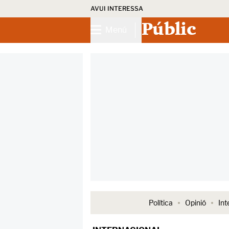
AVUI INTERESSA
Públic
Menú
Política
Opinió
Int