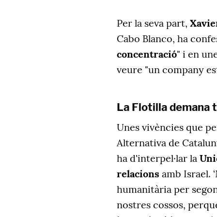
Per la seva part,
Xavie
Cabo Blanco, ha confe
concentració
" i en un
veure "un company esti
La Flotilla demana 
Unes vivències que per
Alternativa de Catalu
ha d'interpel·lar la
Uni
relacions
amb Israel. ‘
humanitària per segon
nostres cossos, perqu