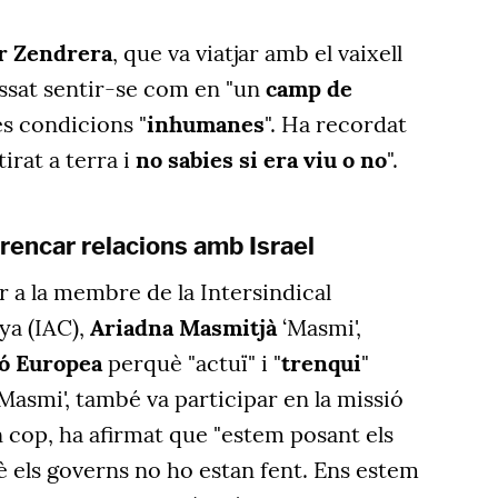
r Zendrera
, que va viatjar amb el vaixell
ssat sentir-se com en "un
camp de
es condicions "
inhumanes
". Ha recordat
rat a terra i
no sabies si era viu o no
".
trencar relacions amb Israel
 a la membre de la Intersindical
nya
(IAC),
Ariadna Masmitjà
‘Masmi',
ó Europea
perquè "actuï" i "
trenqui
"
Masmi', també va participar en la missió
 cop, ha afirmat que "estem posant els
è els governs no ho estan fent. Ens estem