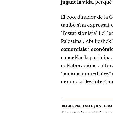
jugant la vida
, perquè 
El coordinador de la G
també s'ha expressat e
"l'estat sionista" i el
Palestina". Abukeshek 
comercials
i
econòmi
cancel·lar la participa
col·laboracions cultural
"accions immediates" d
denunciat les integran
RELACIONAT AMB AQUEST TEMA