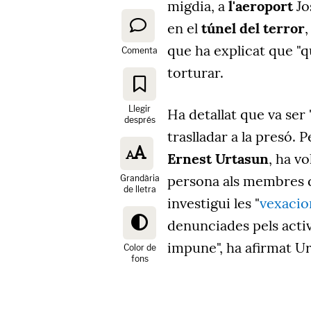
migdia, a
l'aeroport
Jo
en el
túnel del terror
,
que ha explicat que "qu
Comenta
torturar.
Llegir
Ha detallat que va ser 
després
traslladar a la presó. P
Ernest Urtasun
, ha v
persona als membres de 
Grandària
de lletra
investigui les "
vexacion
denunciades pels acti
impune", ha afirmat U
Color de
fons