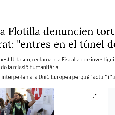
a Flotilla denuncien tort
rat: "entres en el túnel d
nest Urtasun, reclama a la Fiscalia que investigui 
de la missió humanitària
 interpel·len a la Unió Europea perquè "actuï" i "