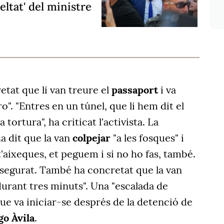
eltat' del ministre
etat que li van treure el
passaport
i va
". "Entres en un túnel, que li hem dit el
a tortura", ha criticat l'activista. La
a dit que la van
colpejar
"a les fosques" i
 t'aixeques, et peguem i si no ho fas, també.
assegurat. També ha concretat que la van
urant tres minuts". Una "escalada de
 que va iniciar-se després de la detenció de
go Àvila
.