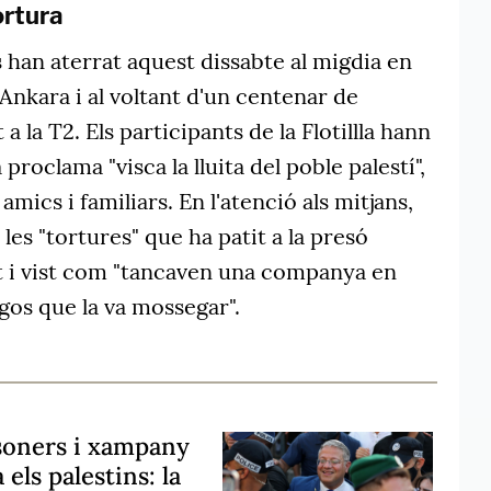
ortura
s han aterrat aquest dissabte al migdia en
Ankara i al voltant d'un centenar de
a la T2. Els participants de la Flotillla hann
a proclama "visca la lluita del poble palestí",
mics i familiars. En l'atenció als mitjans,
 les "tortures" que ha patit a la presó
ut i vist com "tancaven una companya en
gos que la va mossegar".
soners i xampany
 els palestins: la