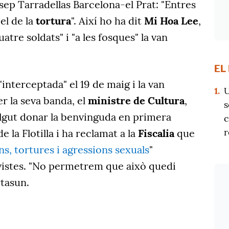
sep Tarradellas Barcelona-el Prat: "Entres
 el de la
tortura
". Així ho ha dit
Mi Hoa Lee
,
atre soldats" i "a les fosques" la van
EL
"interceptada" el 19 de maig i la van
1.
U
er la seva banda, el
ministre de Cultura
,
s
olgut donar la benvinguda en primera
c
r
la Flotilla i ha reclamat a la
Fiscalia
que
s, tortures i agressions sexuals
"
vistes. "No permetrem que això quedi
rtasun.