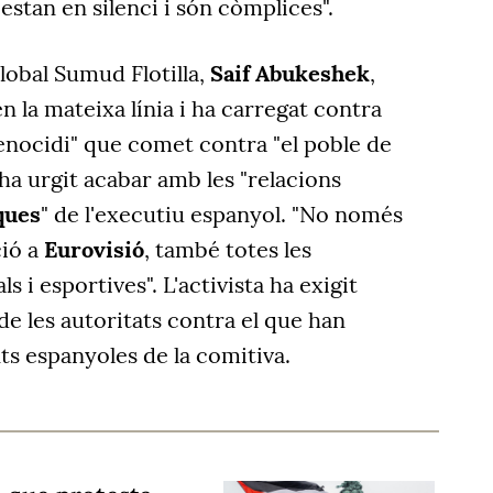
estan en silenci i són còmplices".
lobal Sumud Flotilla,
Saif Abukeshek
,
n la mateixa línia i ha carregat contra
 "genocidi" que comet contra "el poble de
ha urgit acabar amb les "relacions
ques
" de l'executiu espanyol. "No només
ció a
Eurovisió
, també totes les
s i esportives". L'activista ha exigit
e les autoritats contra el que han
ts espanyoles de la comitiva.