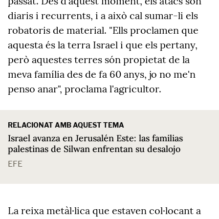
passat. Des d'aquest moment, els atacs són
diaris i recurrents, i a això cal sumar-li els
robatoris de material. "Ells proclamen que
aquesta és la terra Israel i que els pertany,
però aquestes terres són propietat de la
meva família des de fa 60 anys, jo no me'n
penso anar", proclama l'agricultor.
RELACIONAT AMB AQUEST TEMA
Israel avanza en Jerusalén Este: las familias
palestinas de Silwan enfrentan su desalojo
EFE
La reixa metàl·lica que estaven col·locant a