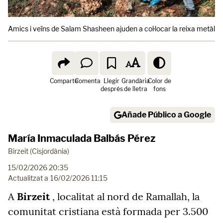
Amics i veïns de Salam Shasheen ajuden a col·locar la reixa metàl·lica 
Comparte
Comenta
Llegir
Grandària
Color de
després
de lletra
fons
Añade Público a Google
María Inmaculada Balbás Pérez
Birzeit (Cisjordània)
15/02/2026 20:35
Actualitzat a
16/02/2026 11:15
A
Birzeit
, localitat al nord de Ramallah, la
comunitat cristiana està formada per 3.500