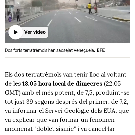
Ver vídeo
Dos forts terratrèmols han sacsejat Veneçuela.
EFE
Els dos terratrèmols van tenir lloc al voltant
de les
18.05 hora local de dimecres
(22.05
GMT) amb el més potent, de 7,5, produint-se
tot just 39 segons després del primer, de 7,2,
va informar el Servei Geològic dels EUA, que
va explicar que van formar un fenomen
anomenat "doblet sísmic" i va cancel·lar