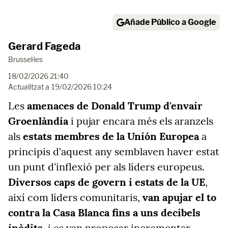
Añade Público a Google
Gerard Fageda
Brussel·les
18/02/2026 21:40
Actualitzat a
19/02/2026 10:24
Les
amenaces de Donald Trump d'envair
Groenlàndia
i pujar encara més els aranzels
als
estats membres de la Unión Europea
a
principis d'aquest any semblaven haver estat
un punt d'inflexió per als líders europeus.
Diversos caps de govern i estats de la UE
,
així com líders comunitaris,
van apujar el to
contra la Casa Blanca fins a uns decibels
inèdits
, i es van proposar incrementar