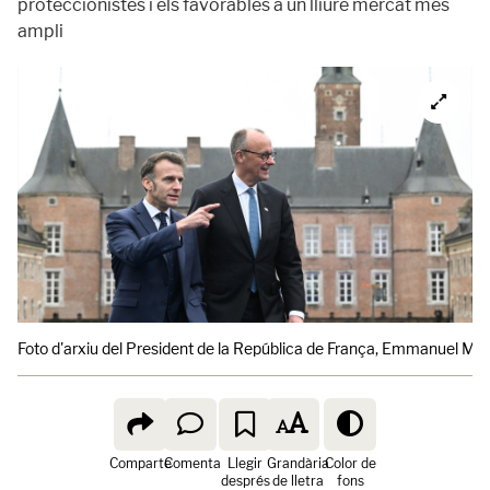
proteccionistes i els favorables a un lliure mercat més
ampli
Foto d'arxiu del President de la República de França, Emmanuel Mac
Comparte
Comenta
Llegir
Grandària
Color de
després
de lletra
fons