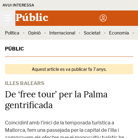
AVUI INTERESSA
Públic
Política
Opinió
Internacional
Societat
Economia
PÚBLIC
Aquest article es va publicar fa 7 anys.
ILLES BALEARS
De ‘free tour’ per la Palma
gentrificada
Coincidint amb l’inici de la temporada turística a
Mallorca, fem una passejada per la capital de l’illa i
comprovem els efectes que el monocultiu turístic ha