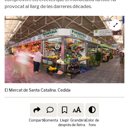
provocat al llarg de les darreres dècades.
El Mercat de Santa Catalina. Cedida
Comparte
Comenta
Llegir
Grandària
Color de
després
de lletra
fons