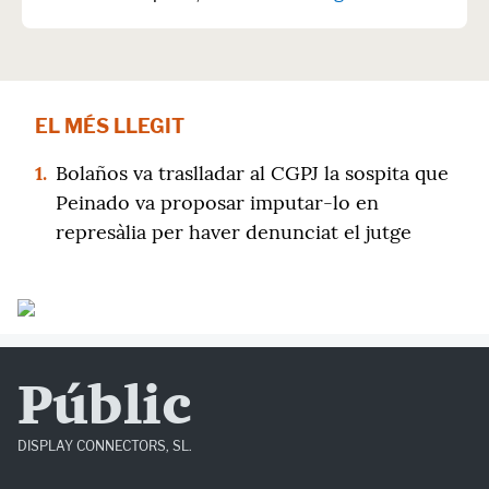
EL MÉS LLEGIT
1.
Bolaños va traslladar al CGPJ la sospita que
Peinado va proposar imputar-lo en
represàlia per haver denunciat el jutge
Públic
DISPLAY CONNECTORS, SL.