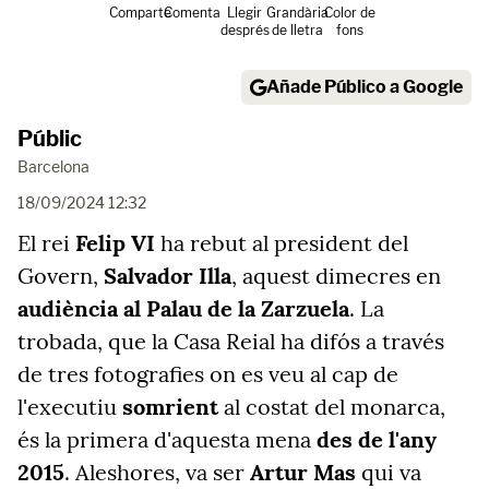
Comparte
Comenta
Llegir
Grandària
Color de
després
de lletra
fons
Añade Público a Google
Públic
Barcelona
18/09/2024 12:32
El rei
Felip VI
ha rebut al president del
Govern,
Salvador Illa
, aquest dimecres en
audiència al Palau de la Zarzuela
. La
trobada, que la Casa Reial ha difós a través
de tres fotografies on es veu al cap de
l'executiu
somrient
al costat del monarca,
és la primera d'aquesta mena
des de l'any
2015
. Aleshores, va ser
Artur Mas
qui va