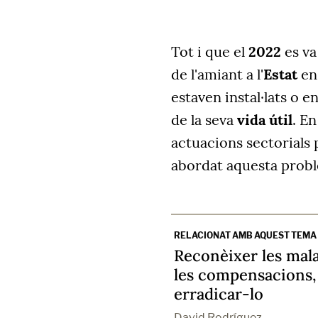
Tot i que el
2022
es va
de l'amiant a l'
Estat
en 
estaven instal·lats o e
de la seva
vida útil
. E
actuacions sectorials 
abordat aquesta probl
RELACIONAT AMB AQUEST TEMA
Reconèixer les malal
les compensacions, 
erradicar-lo
David Rodríguez