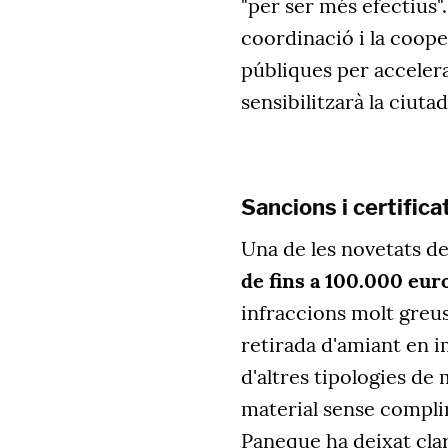
"per ser més efectius
coordinació i la coope
públiques per accelera
sensibilitzarà la ciuta
Sancions i certific
Una de les novetats d
de fins a 100.000 eur
infraccions molt greu
retirada d'amiant en i
d'altres tipologies de
material sense complir
Paneque ha deixat clar 