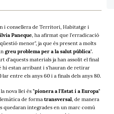
 i consellera de Territori, Habitatge i
Sílvia Paneque
, ha afirmat que l'erradicació
 qüestió menor", ja que és present a molts
 un
greu problema per a la salut pública
".
 d'aquests materials ja han assolit el final
é hi estan arribant i s'hauran de retirar
l·lar entre els anys 60 i a finals dels anys 80.
la nova llei és
"pionera a l'Estat i a Europa"
blemàtica de forma
transversal
, de manera
ues quedaran integrades en un marc comú