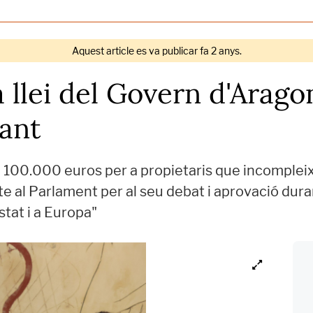
Aquest article es va publicar fa 2 anys.
a llei del Govern d'Arag
iant
 100.000 euros per a propietaris que incompleixi
te al Parlament per al seu debat i aprovació dura
stat i a Europa"