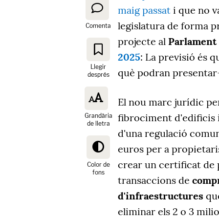
maig passat
i que no v
legislatura de forma p
Comenta
projecte al
Parlament
2025
: La previsió és q
Llegir
què podran presentar-s
després
El nou marc jurídic pe
fibrociment d'edificis 
Grandària
de lletra
d'una regulació comu
euros per a propietari
crear un certificat de
Color de
fons
transaccions de
compr
d'infraestructures
que
eliminar els 2 o 3 mil