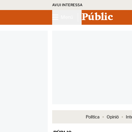
AVUI INTERESSA
Públic
Menú
Política
Opinió
Int