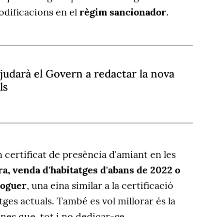
dificacions en el
règim sancionador
.
judarà el Govern a redactar la nova
ls
 certificat de presència d'amiant en les
a, venda d'habitatges d'abans de 2022 o
loguer
, una eina similar a la certificació
tges actuals. També es vol millorar és la
nes que, tot i no dedicar-se