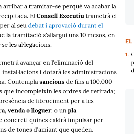
a arribar a tramitar-se perquè va acabar la
recipitada. El
Consell Executiu
trametrà el
per al seu
debat i aprovació durant el
ue la tramitació s'allargui uns 10 mesos, en
EL
e les al·legacions.
1.
C
rmetrà avançar en l'eliminació del
p
d
i instal·lacions i dotarà les administracions
na. Contempla
sancions
de fins a 100.000
s que incompleixin les ordres de retirada;
 presència de fibrociment per a les
a, venda o lloguer
; o un
pla
 concreti quines caldrà impulsar per
ions de tones d'amiant que queden.