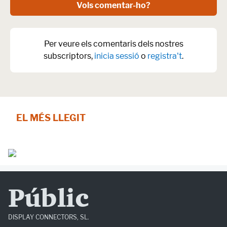
Vols comentar-ho?
Per veure els comentaris dels nostres
subscriptors,
inicia sessió
o
registra't
.
EL MÉS LLEGIT
Públic
DISPLAY CONNECTORS, SL.