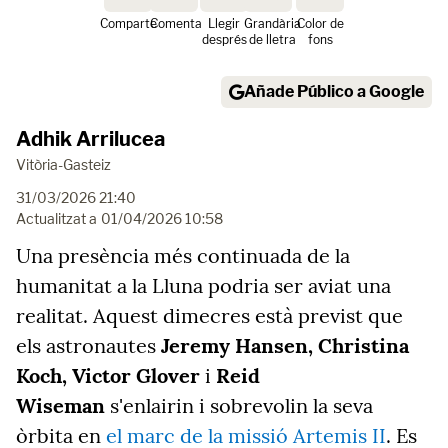
Comparte
Comenta
Llegir
Grandària
Color de
després
de lletra
fons
Añade Público a Google
Adhik Arrilucea
Vitòria-Gasteiz
31/03/2026 21:40
Actualitzat a
01/04/2026 10:58
Una presència més continuada de la
humanitat a la Lluna podria ser aviat una
realitat. Aquest dimecres està previst que
els astronautes
Jeremy Hansen, Christina
Koch, Victor Glover
i
Reid
Wiseman
s'enlairin i sobrevolin la seva
òrbita en
el marc de la missió Artemis II
. Es