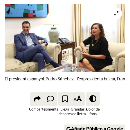
El president espanyol, Pedro Sánchez, i l'expresidenta balear, Franc
Comparte
Comenta
Llegir
Grandària
Color de
després
de lletra
fons
Añade Público a Google