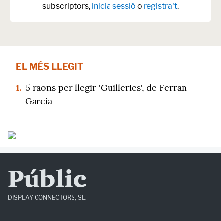
subscriptors,
inicia sessió
o
registra't
.
EL MÉS LLEGIT
1.
5 raons per llegir 'Guilleries', de Ferran
Garcia
Públic
DISPLAY CONNECTORS, SL.