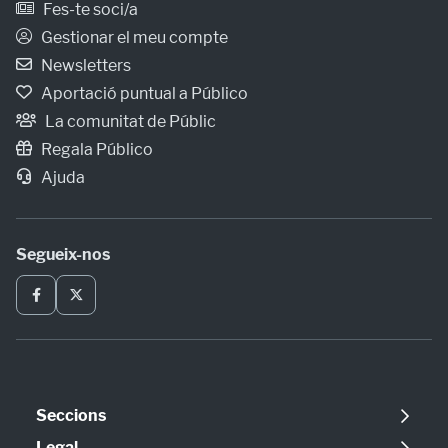
Fes-te soci/a
Gestionar el meu compte
Newsletters
Aportació puntual a Público
La comunitat de Públic
Regala Público
Ajuda
Segueix-nos
Seccions
Política
Legal