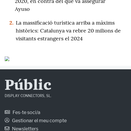
2020, en contra del que va assegurar
Ayuso
2.
La massificació turística arriba a màxims
històrics: Catalunya va rebre 20 milions de
visitants estrangers el 2024
Públic
DISPLAY CONNECTORS, SL.
Fes-te soci/a
Gestionar el meu compte
Newsletters