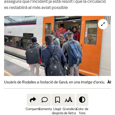
assegura que l'incident ja està resolt i que la circulació
es restablirà al més aviat possible
Usuàris de Rodalies a l'estació de Gavà, en una imatge d'arxiu.
Àlex
Comparte
Comenta
Llegir
Grandària
Color de
després
de lletra
fons