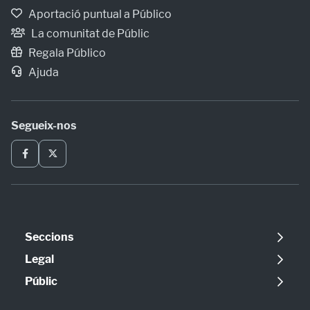
Aportació puntual a Público
La comunitat de Públic
Regala Público
Ajuda
Segueix-nos
Seccions
Política
Legal
Opinió
Avís legal
Públic
Internacional
Política de cookies
Qui som