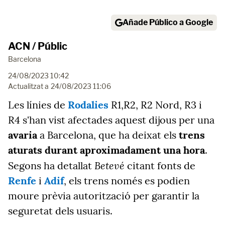
Añade Público a Google
ACN / Públic
Barcelona
24/08/2023 10:42
Actualitzat a
24/08/2023 11:06
Les línies de
Rodalies
R1,R2, R2 Nord, R3 i
R4 s'han vist afectades aquest dijous per una
avaria
a Barcelona, que ha deixat els
trens
aturats durant aproximadament una hora
.
Betevé
Segons ha detallat
citant fonts de
Renfe
i
Adif
, els trens només es podien
moure prèvia autorització per garantir la
seguretat dels usuaris.