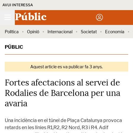
AVUI INTERESSA
Públic
Política
Opinió
Internacional
Societat
Economia
PÚBLIC
Aquest article es va publicar fa 3 anys.
Fortes afectacions al servei de
Rodalies de Barcelona per una
avaria
Una incidència en el túnel de Plaça Catalunya provoca
retards en les línies R1,R2, R2 Nord, R3 i R4. Adif