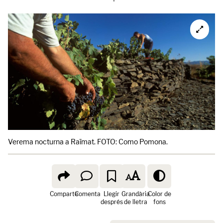
Verema nocturna a Raïmat. FOTO: Como Pomona.
Comparte
Comenta
Llegir
Grandària
Color de
després
de lletra
fons