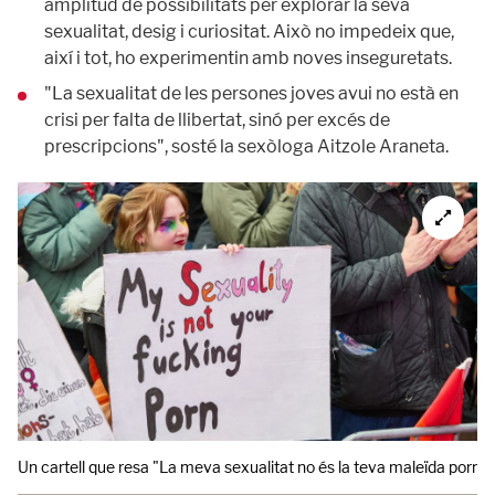
amplitud de possibilitats per explorar la seva
sexualitat, desig i curiositat. Això no impedeix que,
així i tot, ho experimentin amb noves inseguretats.
"La sexualitat de les persones joves avui no està en
crisi per falta de llibertat, sinó per excés de
prescripcions", sosté la sexòloga Aitzole Araneta.
Un cartell que resa "La meva sexualitat no és la teva maleïda pornogr