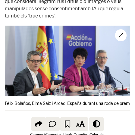
que considera il·legítim l'ús i difusió d'imatges o veus
manipulades sense consentiment amb IA i que regula
també els 'true crimes'.
Félix Bolaños, Elma Saiz i Arcadi España durant una roda de premsa d
Comparte
Comenta
Llegir
Grandària
Color de