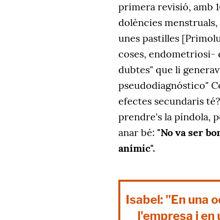
primera revisió, amb 1
dolències menstruals, 
unes pastilles [Primolu
coses, endometriosi- q
dubtes" que li generav
pseudodiagnóstico" Co
efectes secundaris té?
prendre's la píndola, p
anar bé:
"No va ser bo
anímic".
Isabel: "En una 
l'empresa i en