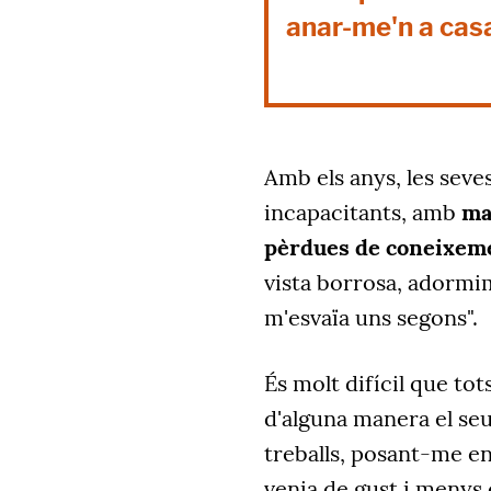
anar-me'n a casa
Amb els anys, les seve
incapacitants, amb
ma
pèrdues de coneixem
vista borrosa, adormi
m'esvaïa uns segons".
És molt difícil que t
d'alguna manera el seu
treballs, posant-me e
venia de gust i menys 