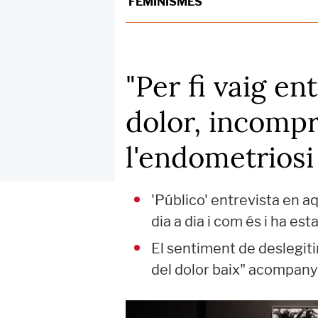
FEMINISMES
"Per fi vaig e
dolor, incompr
l'endometriosi
'Público' entrevista en a
dia a dia i com és i ha est
El sentiment de deslegitim
del dolor baix" acompan