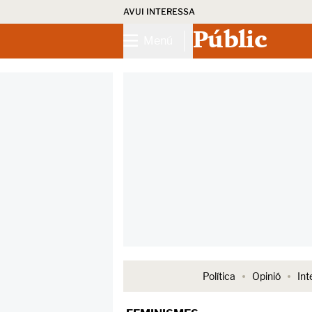
AVUI INTERESSA
Públic
Menú
Política
Opinió
Int