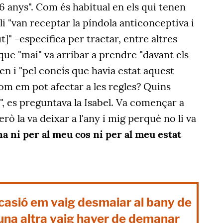
6 anys". Com és habitual en els qui tenen
li "van receptar la píndola anticonceptiva i
t]" -específica per tractar, entre altres
ue "mai" va arribar a prendre "davant els
en i "pel concís que havia estat aquest
m em pot afectar a les regles? Quins
", es preguntava la Isabel. Va començar a
erò la va deixar a l'any i mig perquè no li va
na ni per al meu cos ni per al meu estat
ocasió em vaig desmaiar al bany de
 una altra vaig haver de demanar