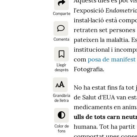
Aquests dies es pot v
Endometrios
l'exposició
Comparte
instal·lació està com
retraten set persones 
pateixen la malaltia. 
Comenta
institucional i incompr
com
posa de manifest l
Llegir
Fotografia.
després
No ha estat fins fa tot
Grandària
de Salut d'EUA van est
de lletra
medicaments en animal
ulls de tots carn neut
humana. Tot ha partit i
Color de
fons
comportat unes conseq