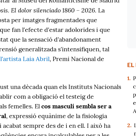
isitar al Museu del Romanticisme de Madrid
is. El dolor silenciado 1860 – 2026.
La
posta per imatges fragmentades que
que fan l'efecte d'estar adolorides i que
Estat que la sensació d'abandonament
ensió generalitzada s'intensifiquen, tal
'artista Laia Abril
, Premi Nacional de
EL
1.
P
c
 just una dècada quan els Instituts Nacionals
p
ablir com a obligació el testeig de
e
s femelles. El
cos masculí sembla ser a
ral
, expressió equànime de la fisiologia
2.
 acabat sempre des de i en ell. I això ha
üències encara incalculables per a les