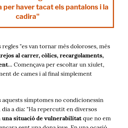
 per haver tacat els pantalons i la
cadira"
s regles "es van tornar més doloroses, més
rejos al carrer, còlics, recargolaments,
ent
... Començava per escoltar un xiulet,
ment de cames i al final simplement
ots aquests símptomes no condicionessin
 dia a dia: "Ha repercutit en diversos
n
una situació de vulnerabilitat
que no em
encara sent una dona jove. En una ocasió