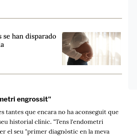
s se han disparado
da
ometri engrossit"
tes tantes que encara no ha aconseguit que
 seu historial clínic.
"Tens l'endometri
ser el seu "primer diagnòstic en la meva