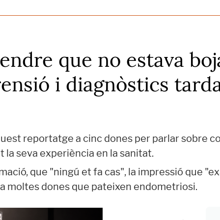
ntendre que no estava boj
ensió i diagnòstics tard
quest reportatge a cinc dones per parlar sobre co
at la seva experiència en la sanitat.
ació, que "ningú et fa cas", la impressió que "ex
ya moltes dones que pateixen endometriosi.