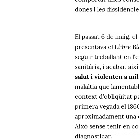
dones i les dissidèncie
El passat 6 de maig, e
Llibre Bl
presentava el
seguir treballant en l'
sanitària, i acabar, ai
salut i violenten a mi
malaltia que lamentab
context d'obliqüitat pa
primera vegada el 1860 
aproximadament una d
Això sense tenir en co
diagnosticar.