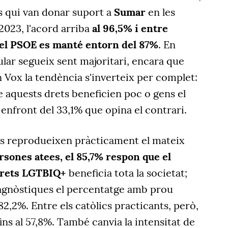
s qui van donar suport a
Sumar
en les
2023, l'acord arriba
al 96,5% i entre
a del PSOE es manté entorn del 87%
. En
pular segueix sent majoritari, encara que
en Vox la tendència s'inverteix per complet:
 aquests drets beneficien poc o gens el
 enfront del 33,1% que opina el contrari.
es reprodueixen pràcticament el mateix
rsones atees, el 85,7% respon que el
drets LGTBIQ+
beneficia tota la societat;
agnòstiques el percentatge amb prou
l 82,2%. Entre els catòlics practicants, però,
ins al 57,8%. També canvia la intensitat de