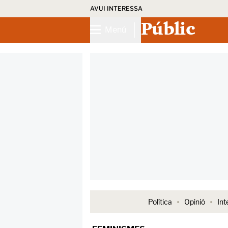
AVUI INTERESSA
Públic
Menú
Política
Opinió
Int