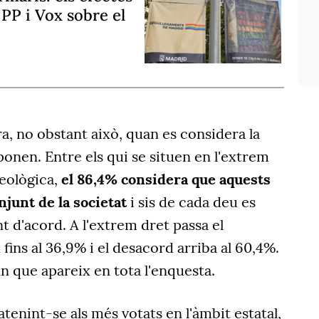
 PP i Vox sobre el
ra, no obstant això, quan es considera la
ponen. Entre els qui se situen en l'extrem
deològica,
el 86,4% considera que aquests
njunt de la societat
i sis de cada deu es
d'acord. A l'extrem dret passa el
 fins al 36,9% i el desacord arriba al 60,4%.
an que apareix en tota l'enquesta.
 atenint-se als més votats en l'àmbit estatal,