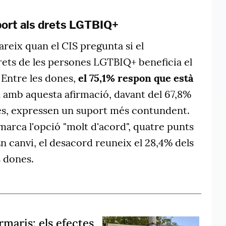
ort als drets LGTBIQ+
reix quan el CIS pregunta si el
ets de les persones LGTBIQ+ beneficia el
. Entre les dones,
el 75,1% respon que està
d
amb aquesta afirmació, davant del 67,8%
més, expressen un suport més contundent.
arca l'opció "molt d'acord", quatre punts
En canvi, el desacord reuneix el 28,4% dels
s dones.
maris: els efectes