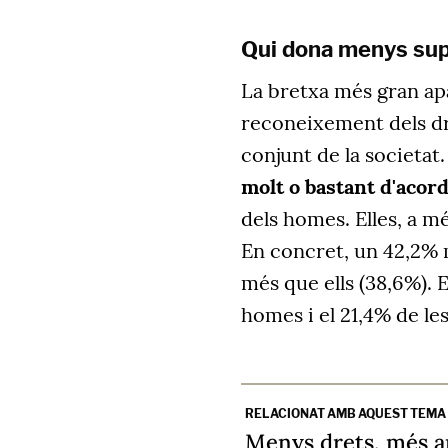
Qui dona menys sup
La bretxa més gran apa
reconeixement dels dr
conjunt de la societat
molt o bastant d'acor
dels homes. Elles, a 
En concret, un 42,2% m
més que ells (38,6%). 
homes i el 21,4% de le
RELACIONAT AMB AQUEST TEMA
Menys drets, més ar