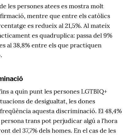
% de les persones atees es mostra molt
firmació, mentre que entre els catòlics
centatge es redueix al 21,5%. Al mateix
àcticament es quadruplica: passa del 9%
es al 38,8% entre els que practiquen
.
iminació
fins a quin punt les persones LGTBIQ+
tuacions de desigualtat, les dones
freqüència aquesta discriminació. El 48,4%
persona trans pot perjudicar algú a l'hora
front del 37,7% dels homes. En el cas de les