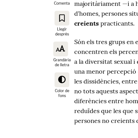
majoritàriament —i a 
Comenta
d'homes,
persones sit
creients
practicants.
Llegir
després
Són els tres grups en 
concentren els percen
Grandària
a la diversitat sexual i
de lletra
una menor percepció d
les dissidències, entre
no tots aquests aspect
Color de
fons
diferències entre hom
reduïdes que les que s
persones no creients de