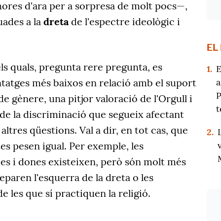
hores d'ara per a sorpresa de molt pocs—,
uades a la
dreta
de l'espectre ideològic i
EL
els quals, pregunta rere pregunta, es
1.
E
a
tatges més baixos en relació amb el suport
P
 de gènere, una pitjor valoració de l'Orgull i
t
e la discriminació que segueix afectant
 altres qüestions. Val a dir, en tot cas, que
2.
es pesen igual. Per exemple, les
es i dones existeixen, però són molt més
eparen l'esquerra de la dreta o les
 les que sí practiquen la religió.