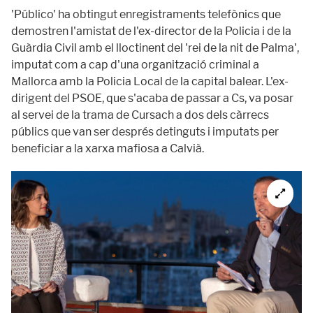
'Público' ha obtingut enregistraments telefònics que
demostren l'amistat de l'ex-director de la Policia i de la
Guàrdia Civil amb el lloctinent del 'rei de la nit de Palma',
imputat com a cap d'una organització criminal a
Mallorca amb la Policia Local de la capital balear. L'ex-
dirigent del PSOE, que s'acaba de passar a Cs, va posar
al servei de la trama de Cursach a dos dels càrrecs
públics que van ser després detinguts i imputats per
beneficiar a la xarxa mafiosa a Calvià.