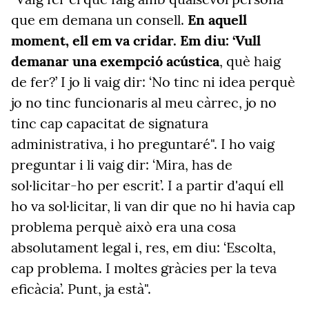
que em demana un consell.
En aquell
moment, ell em va cridar. Em diu: ‘Vull
demanar una exempció acústica
, què haig
de fer?’ I jo li vaig dir: ‘No tinc ni idea perquè
jo no tinc funcionaris al meu càrrec, jo no
tinc cap capacitat de signatura
administrativa, i ho preguntaré". I ho vaig
preguntar i li vaig dir: ‘Mira, has de
sol·licitar-ho per escrit’. I a partir d'aquí ell
ho va sol·licitar, li van dir que no hi havia cap
problema perquè això era una cosa
absolutament legal i, res, em diu: ‘Escolta,
cap problema. I moltes gràcies per la teva
eficàcia’. Punt, ja està".