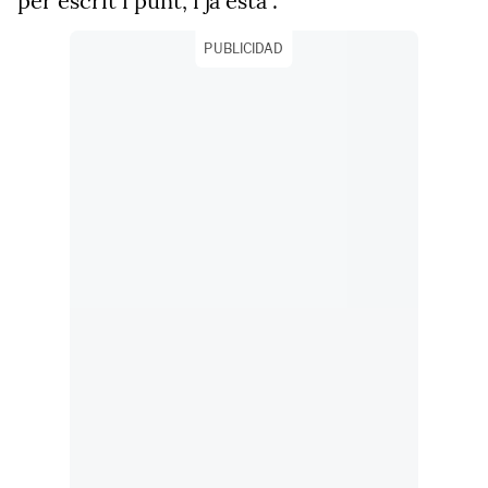
per escrit i punt’, i ja està".
PUBLICIDAD