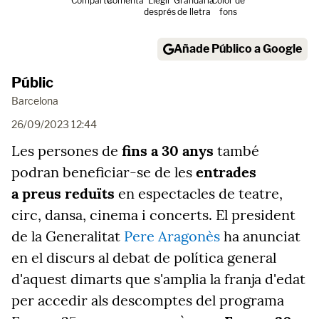
Comparte
Comenta
Llegir
Grandària
Color de
després
de lletra
fons
Añade Público a Google
Públic
Barcelona
26/09/2023 12:44
Les persones de
fins a 30 anys
també
podran beneficiar-se de les
entrades
a preus reduïts
en espectacles de teatre,
circ, dansa, cinema i concerts. El president
de la Generalitat
Pere Aragonès
ha anunciat
en el discurs al debat de política general
d'aquest dimarts que s'amplia la franja d'edat
per accedir als descomptes del programa