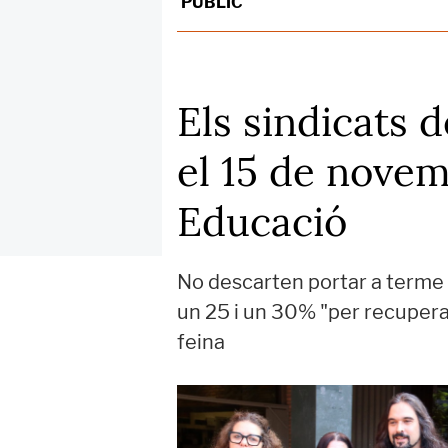
PÚBLIC
Els sindicats
el 15 de novem
Educació
No descarten portar a terme
un 25 i un 30% "per recuperar 
feina