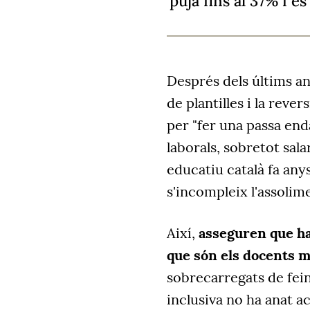
puja fins al 37% i e
Després dels últims an
de plantilles i la rever
per "fer una passa end
laborals, sobretot sala
educatiu català fa any
s'incompleix l'assolime
Així,
asseguren que ha
que són els docents mé
sobrecarregats de feina
inclusiva no ha anat 