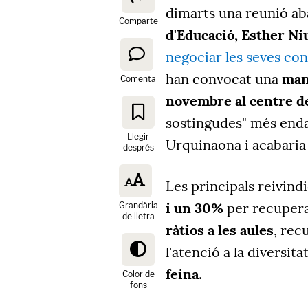
dimarts una reunió ab
Comparte
d'Educació, Esther Ni
negociar les seves con
han convocat una
mani
Comenta
novembre al centre d
sostingudes" més endav
Llegir
Urquinaona i acabaria
després
Les principals reivin
i un 30%
per recupera
Grandària
de lletra
ràtios a les aules
, rec
l'atenció a la diversita
feina
.
Color de
fons