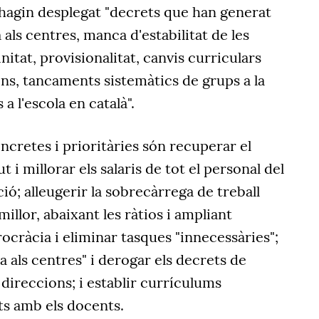
'hagin desplegat "decrets que han generat
ls centres, manca d'estabilitat de les
initat, provisionalitat, canvis curriculars
ns, tancaments sistemàtics de grups a la
 a l'escola en català".
ncretes i prioritàries són recuperar el
 i millorar els salaris de tot el personal del
; alleugerir la sobrecàrrega de treball
illor, abaixant les ràtios i ampliant
urocràcia i eliminar tasques "innecessàries";
a als centres" i derogar els decrets de
 direccions; i establir currículums
ts amb els docents.