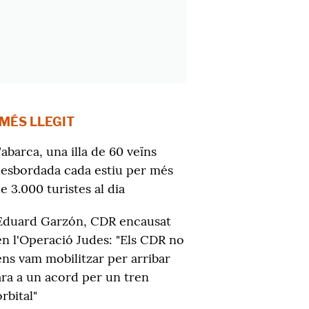
 MÉS LLEGIT
abarca, una illa de 60 veïns
esbordada cada estiu per més
e 3.000 turistes al dia
Eduard Garzón, CDR encausat
en l'Operació Judes: "Els CDR no
ens vam mobilitzar per arribar
ara a un acord per un tren
orbital"