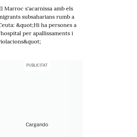
El Marroc s'acarnissa amb els
migrants subsaharians rumb a
Ceuta: &quot;Hi ha persones a
l'hospital per apallissaments i
violacions&quot;
PUBLICITAT