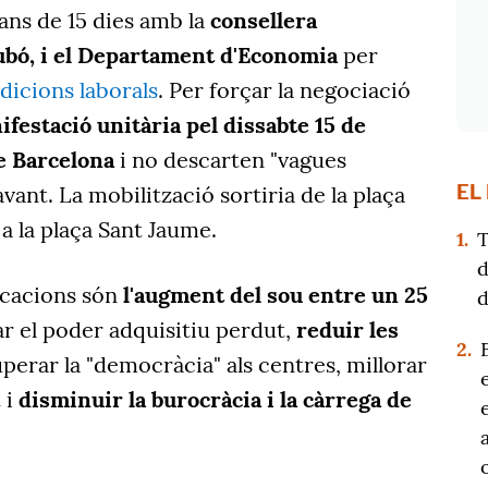
ans de 15 dies amb la
consellera
ubó, i el Departament d'Economia
per
dicions laborals
. Per forçar la negociació
festació unitària pel dissabte 15 de
e Barcelona
i no descarten "vagues
EL
ant. La mobilització sortiria de la plaça
 a la plaça Sant Jaume.
1.
T
d
dicacions són
l'augment del sou entre un 25
d
r el poder adquisitiu perdut,
reduir les
2.
uperar la "democràcia" als centres, millorar
t i
disminuir la burocràcia i la càrrega de