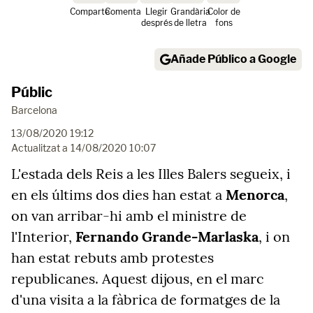
Comparte
Comenta
Llegir
Grandària
Color de
després
de lletra
fons
Añade Público a Google
Públic
Barcelona
13/08/2020 19:12
Actualitzat a
14/08/2020 10:07
L'estada dels Reis a les Illes Balers segueix, i
en els últims dos dies han estat a
Menorca
,
on van arribar-hi amb el ministre de
l'Interior,
Fernando Grande-Marlaska
, i on
han estat rebuts amb protestes
republicanes. Aquest dijous, en el marc
d'una visita a la fàbrica de formatges de la