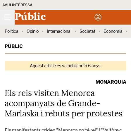
AVUI INTERESSA
Públic
Política
Opinió
Internacional
Societat
Economia
PÚBLIC
Aquest article es va publicar fa 6 anys.
MONARQUIA
Els reis visiten Menorca
acompanyats de Grande-
Marlaska i rebuts per protestes
Els manifestants criden "Menorca no té rei" i "Valtònyc