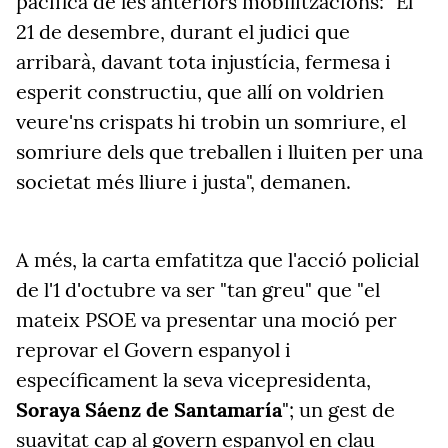
pacífica de les anteriors mobilitzacions: "El
21 de desembre, durant el judici que
arribarà, davant tota injustícia, fermesa i
esperit constructiu, que allí on voldrien
veure'ns crispats hi trobin un somriure, el
somriure dels que treballen i lluiten per una
societat més lliure i justa", demanen.
A més, la carta emfatitza que l'acció policial
de l'1 d'octubre va ser "tan greu" que "el
mateix PSOE va presentar una moció per
reprovar el Govern espanyol i
específicament la seva vicepresidenta,
Soraya Sáenz de Santamaría
"; un gest de
suavitat cap al govern espanyol en clau