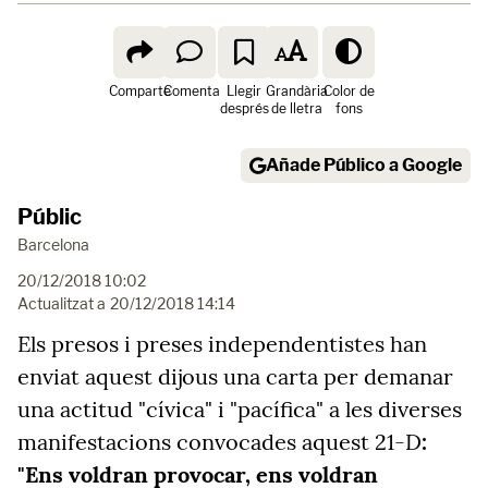
Comparte
Comenta
Llegir
Grandària
Color de
després
de lletra
fons
Añade Público a Google
Públic
Barcelona
20/12/2018 10:02
Actualitzat a
20/12/2018 14:14
Els presos i preses independentistes han
enviat aquest dijous una carta per demanar
una actitud "cívica" i "pacífica" a les diverses
manifestacions convocades aquest 21-D
:
"Ens voldran provocar, ens voldran