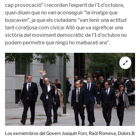
cap provocació" i recorden l'esperit de l'1 d'octubre,
quan diuen que no van aconseguir "la imatge que
buscaven", ja que els ciutadans "van tenir una actitud
tant coratjosa com cívica: Allò que va significar una
victòria del moviment democràtic de l'1 d'octubre no
podem permetre que ningú ho malbarati ara".
Los exmiembros del Govern Joaquín Forn, Raül Romeva, Dolors Bassa,