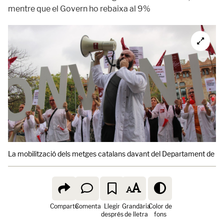
mentre que el Govern ho rebaixa al 9%
La mobilització dels metges catalans davant del Departament de Sa
Comparte
Comenta
Llegir
Grandària
Color de
després
de lletra
fons