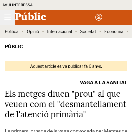
AVUI INTERESSA
Públic
Política
Opinió
Internacional
Societat
Economia
PÚBLIC
Aquest article es va publicar fa 6 anys.
VAGA A LA SANITAT
Els metges diuen "prou" al que
veuen com el "desmantellament
de l'atenció primària"
La primera jornada de la vaga convocada per Metges de