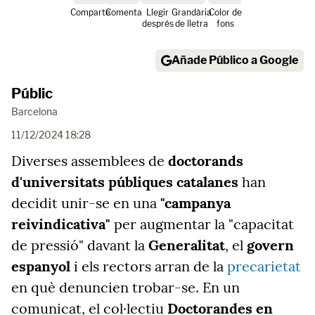
Comparte
Comenta
Llegir
Grandària
Color de
després
de lletra
fons
Añade Público a Google
Públic
Barcelona
11/12/2024 18:28
Diverses assemblees de
doctorands
d'universitats públiques catalanes
han
decidit unir-se en una
"campanya
reivindicativa"
per augmentar la "capacitat
de pressió" davant la
Generalitat
, el
govern
espanyol
i els rectors arran de la
precarietat
en què denuncien trobar-se. En un
comunicat, el col·lectiu
Doctorandes en