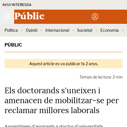
AVUI INTERESSA
Públic
Política
Opinió
Internacional
Societat
Economia
PÚBLIC
Aquest article es va publicar fa 2 anys.
Temps de lectura: 2 min
Els doctorands s'uneixen i
amenacen de mobilitzar-se per
reclamar millores laborals
Assemblees d'aspirants a doctor d'universitats