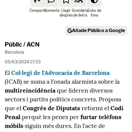
Comparte
Comenta
Llegir
Grandària
Color de
després
de lletra
fons
Añade Público a Google
Públic / ACN
Barcelona
05/03/2024 17:33
El
Col·legi de l'Advocacia de Barcelona
(ICAB) se suma a l'onada alarmista sobre la
multireincidència
que lideren diversos
sectors i partits polítics concrets. Proposa
que el
Congrés de Diputats
reformi el
Codi
Penal
perquè les penes per
furtar telèfons
mòbils
siguin més dures. En l'acte de